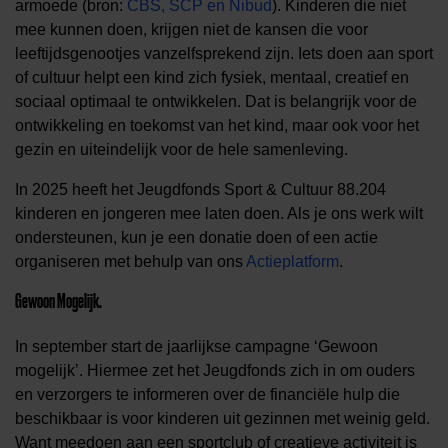
armoede (bron:
CBS, SCP en Nibud
). Kinderen die niet
mee kunnen doen, krijgen niet de kansen die voor
leeftijdsgenootjes vanzelfsprekend zijn. Iets doen aan sport
of cultuur helpt een kind zich fysiek, mentaal, creatief en
sociaal optimaal te ontwikkelen. Dat is belangrijk voor de
ontwikkeling en toekomst van het kind, maar ook voor het
gezin en uiteindelijk voor de hele samenleving.
In 2025 heeft het Jeugdfonds Sport & Cultuur 88.204
kinderen en jongeren mee laten doen. Als je ons werk wilt
ondersteunen, kun je een donatie doen of een actie
organiseren met behulp van ons
Actieplatform
.
Gewoon Mogelijk.
In september start de jaarlijkse campagne ‘Gewoon
mogelijk’. Hiermee zet het Jeugdfonds zich in om ouders
en verzorgers te informeren over de financiële hulp die
beschikbaar is voor kinderen uit gezinnen met weinig geld.
Want meedoen aan een sportclub of creatieve activiteit is