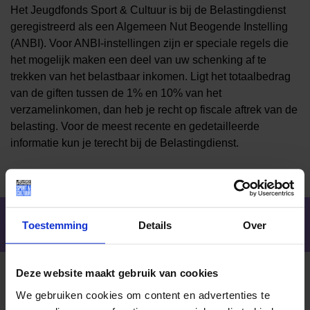
Het Jeugdfonds Sport & Cultuur is bij de Belastingdienst
geregistreerd als een Algemeen Nut Beogende Instelling
(ANBI). Voor ANBI-instellingen zijn er speciale regels die
het mogelijk maken een deel van uw schenking af te
trekken van het belastbaar inkomen. Ligt het totaalbedrag
van de giften tussen de 1% en 10% van het
verzamelinkomen, dan heb je recht op fiscale aftrek van de
belasting. Voor de meest recente en gedetailleerde
informatie kun je terecht bij de Belastingdienst.
DIRECTEUR
Toestemming
Details
Over
Deze website maakt gebruik van cookies
We gebruiken cookies om content en advertenties te
Petra Bosman