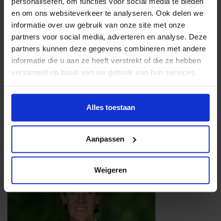
personaliseren, om functies voor social media te bieden
en om ons websiteverkeer te analyseren. Ook delen we
Petra Bosman is directeur van het Jeugdfonds Sport &
informatie over uw gebruik van onze site met onze
Cultuur: “In Nederland is veel ongelijkheid, zoals onlangs
partners voor social media, adverteren en analyse. Deze
werd bevestigd in een onderzoek van het Centraal
partners kunnen deze gegevens combineren met andere
Planbureau. Volgens het CPB leven in 2024 bijna één
informatie die u aan ze heeft verstrekt of die ze hebben
miljoen mensen onder de armoedegrens en dit heeft
verzameld op basis van uw gebruik van hun services.
enorme impact op honderdduizenden kinderen en
jongeren. Ouders worden mogelijk genoodzaakt om te
bezuinigen op de voetbalclub, turn- of dansles voor hun
Alles toestaan
kinderen. Dat maakt ons werk alleen maar relevanter want
het Jeugdfonds kan de sport en cultuur toegankelijk
houden en maken voor kinderen.”
Aanpassen
Weigeren