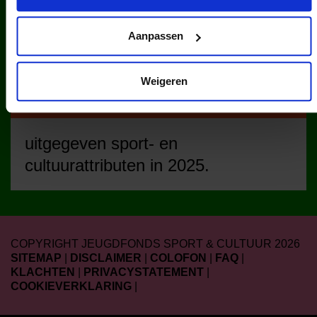
cultuurclub.
Aanpassen
Weigeren
uitgegeven sport- en
cultuurattributen in 2025.
COPYRIGHT JEUGDFONDS SPORT & CULTUUR 2026
SITEMAP
|
DISCLAIMER
|
COLOFON
|
FAQ
|
KLACHTEN
|
PRIVACYSTATEMENT
|
COOKIEVERKLARING
|