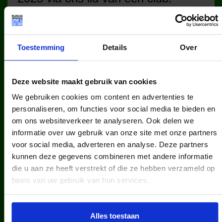
Toestemming
Details
Over
Deze website maakt gebruik van cookies
kinderen en jongeren werden in
We gebruiken cookies om content en advertenties te
2025 via ons lid van een sportclub.
personaliseren, om functies voor social media te bieden en
om ons websiteverkeer te analyseren. Ook delen we
informatie over uw gebruik van onze site met onze partners
voor social media, adverteren en analyse. Deze partners
kunnen deze gegevens combineren met andere informatie
die u aan ze heeft verstrekt of die ze hebben verzameld op
basis van uw gebruik van hun services.
kinderen en jongeren werden in
2025 via ons lid van een
Alles toestaan