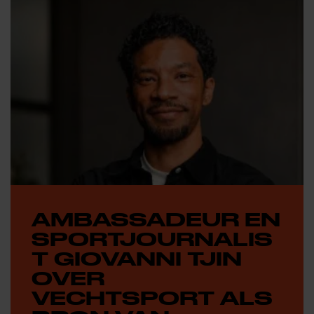
AMBASSADEUR EN
SPORTJOURNALIS
T GIOVANNI TJIN
OVER
VECHTSPORT ALS