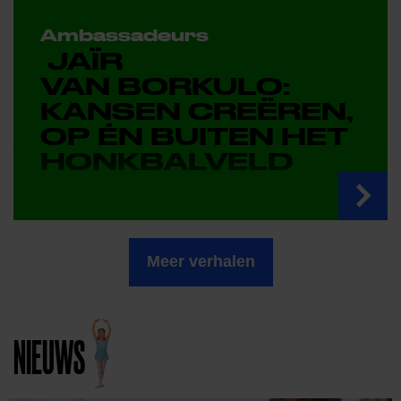
Ambassadeurs
JAÏR
VAN BORKULO:
KANSEN CREËREN,
OP ÉN BUITEN HET
HONKBALVELD
Meer verhalen
NIEUWS