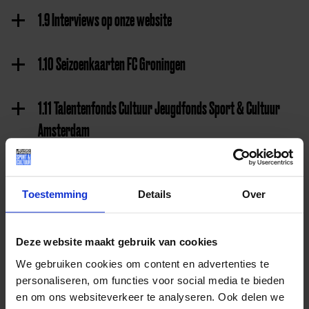
1.9 Interviews op onze website
1.10 Seizoenkaarten FC Groningen
1.11 Talentenfonds Cultuur Jeugdfonds Sport & Cultuur
Amsterdam
2. Informatie ten aanzien van uitoefening van rechten van betrokkenen
Toestemming
Details
Over
2.1 Privacyrechten
Deze website maakt gebruik van cookies
2.2 Wat is de procedure die wordt gevolgd in geval van
We gebruiken cookies om content en advertenties te
wijziging van deze privacyverklaring?
personaliseren, om functies voor social media te bieden
en om ons websiteverkeer te analyseren. Ook delen we