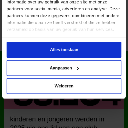
2.3 De contactgegevens van Stichting Jeugdfonds Sport &
informatie over uw gebruik van onze site met onze
partners voor social media, adverteren en analyse. Deze
Cultuur Nederland
partners kunnen deze gegevens combineren met andere
informatie die u aan ze heeft verstrekt of die ze hebben
verzameld op basis van uw gebruik van hun services.
Alles toestaan
WIST JE DAT IN
NEDERLAND?
Aanpassen
Weigeren
kinderen en jongeren werden in
2025 via ons lid van een club.