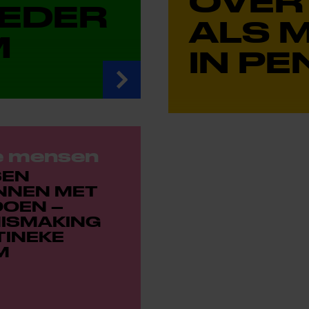
OVER
EDER
ALS 
M
IN P
e mensen
SEN
NNEN MET
OEN –
ISMAKING
TINEKE
M