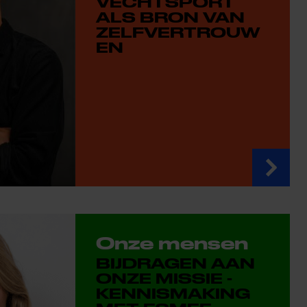
VECHTSPORT
ALS BRON VAN
ZELFVERTROUW
EN
Onze mensen
BIJDRAGEN AAN
ONZE MISSIE -
KENNISMAKING