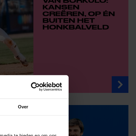
VAN BORKULO:
KANSEN
CREËREN, OP ÉN
BUITEN HET
HONKBALVELD
Over
 media te bieden en om ons