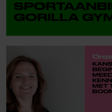
SPORTAANBI
GORILLA GY
Onz
KAN
BEGI
MEED
KENN
MET 
BOO