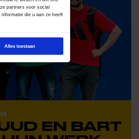
ze partners voor social
nformatie die u aan ze heeft
Alles toestaan
ht
RUUD EN BART