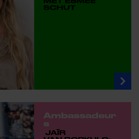
MET ESMEE
SCHUT
Ambassadeur
s
JAÏR