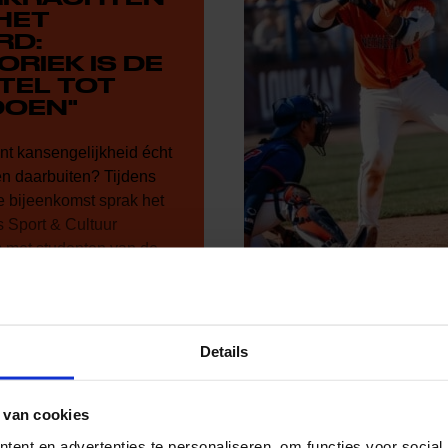
HET
RD:
ORIEK IS DE
TEL TOT
OEN"
nt kansengelijkheid écht
en daarbuiten? Tijdens
e bijeenkomst sprak het
 Sport & Cultuur
met studenten van de
nor Bewegen in en om
 de Hogeschool van
.
Details
 van cookies
ent en advertenties te personaliseren, om functies voor social