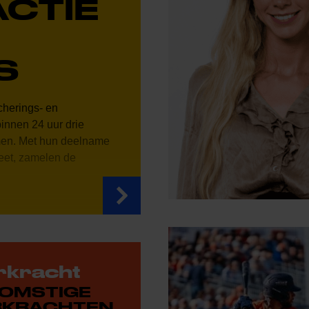
ACTIE
S
cherings- en
binnen 24 uur drie
men. Met hun deelname
eet, zamelen de
kracht
OMSTIGE
RKRACHTEN