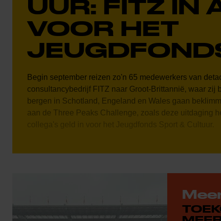
UUR: FITZ IN 
VOOR HET
JEUGDFOND
Begin september reizen zo'n 65 medewerkers van deta
consultancybedrijf FITZ naar Groot-Brittannië, waar zij 
bergen in Schotland, Engeland en Wales gaan beklim
aan de Three Peaks Challenge, zoals deze uitdaging h
collega's geld in voor het Jeugdfonds Sport & Cultuur.
Meer
TOEK
MEE