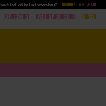
INLOGGEN
MELD JE AAN
acht of wil je het worden?
ZO WERKT HET
OVER HET JEUGDFONDS
DONEER