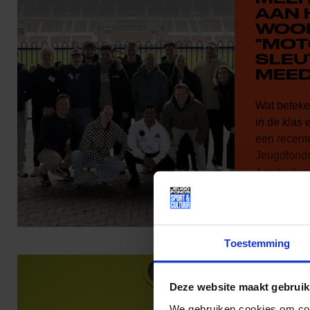
AAN 
WOO
"MOT
SLEU
MEED
Wat beteke
in de klas 
een recent
Jeugdfonds
Amsterdam 
nieuwe mi
School van
Amsterdam
Toestemming
Deze website maakt gebruik
We gebruiken cookies om cont