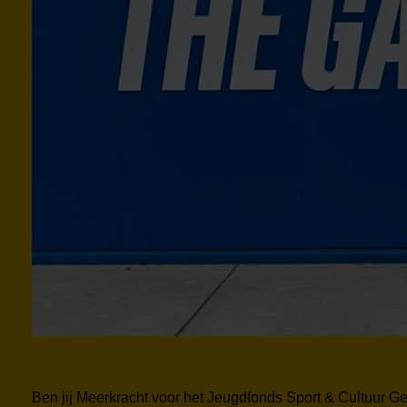
Ben jij Meerkracht voor het Jeugdfonds Sport & Cultuur G