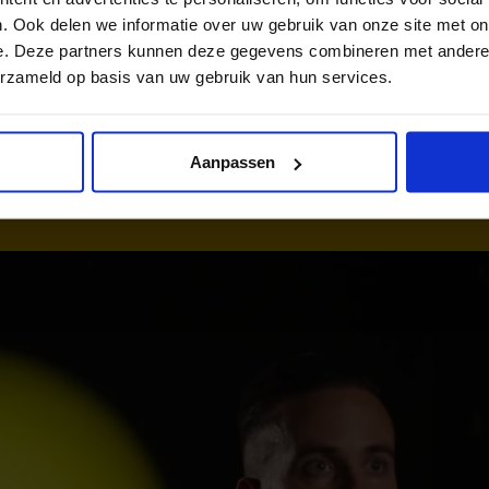
. Ook delen we informatie over uw gebruik van onze site met on
e. Deze partners kunnen deze gegevens combineren met andere i
lf bij een sportclub terechtkomt. Wanneer hij ziet dat een kind gr
erzameld op basis van uw gebruik van hun services.
 en zorgt hij ervoor dat meer kinderen de kans krijgen om te sp
Aanpassen