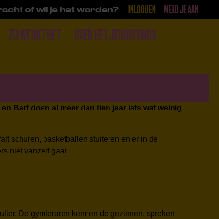
INLOGGEN
MELD JE AAN
acht of wil je het worden?
ZO WERKT HET
OVER HET JEUGDFONDS
DONEER
 en Bart doen al meer dan tien jaar iets wat weinig
t schuren, basketballen stuiteren en er in de
rs niet vanzelf gaat.
ulier. De gymleraren kennen de gezinnen, spreken