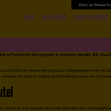
Ben je Meerkr
HOME
VOOR OUDERS
FONDS IN DE BUURT
 kind in Pendrecht dat opgroeit in armoede bereikt. Rik, Ruud
schooltijd een bruisende plek waar skateboarden over het asfal
n: mensen die sport en cultuur dichtbij brengen voor wie het ande
utel
k contact en een aanpak die verder gaat dan een aanvraagform