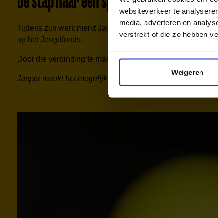
De stap naar een sportclub
websiteverkeer te analyseren
media, adverteren en analys
Tijdens zijn werk merkt Jasper ook dat niet ieder kind vanze
verstrekt of die ze hebben v
op het
Jeugdfonds
.
Door die verbinding te maken helpt Jasper gezinnen op weg
Weigeren
Jasper maakt het mogelijk.