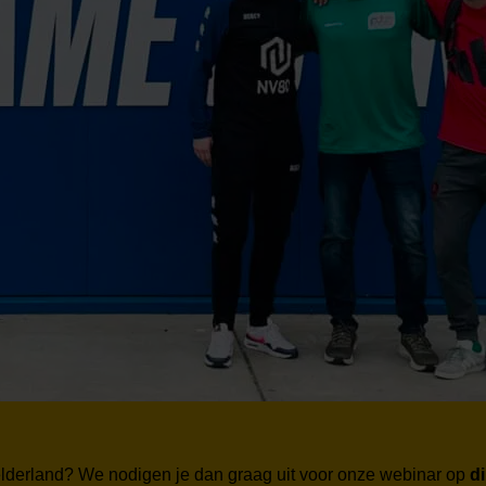
elderland? We nodigen je dan graag uit voor onze webinar op
d