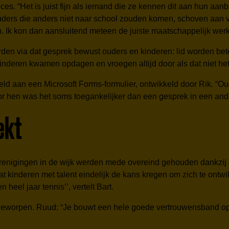
s. “Het is juist fijn als iemand die ze kennen dit aan hun aanb
ders die anders niet naar school zouden komen, schoven aan 
Ik kon dan aansluitend meteen de juiste maatschappelijk werker
erden via dat gesprek bewust ouders en kinderen: lid worden b
 kinderen kwamen opdagen en vroegen altijd door als dat niet het
ld aan een Microsoft Forms-formulier, ontwikkeld door Rik. “Ou
or hen was het soms toegankelijker dan een gesprek in een ande
ekt
erenigingen in de wijk werden mede overeind gehouden dankzij 
dat kinderen met talent eindelijk de kans kregen om zich te ontwi
heel jaar tennis’’, vertelt Bart.
fgeworpen. Ruud: “Je bouwt een hele goede vertrouwensband op