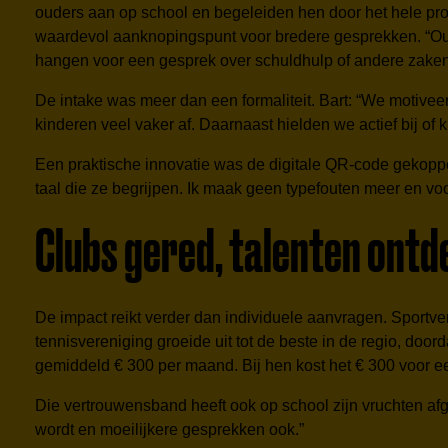
ouders aan op school en begeleiden hen door het hele proce
waardevol aanknopingspunt voor bredere gesprekken. “Ou
hangen voor een gesprek over schuldhulp of andere zaken. 
De intake was meer dan een formaliteit. Bart: “We motive
kinderen veel vaker af. Daarnaast hielden we actief bij of
Een praktische innovatie was de digitale QR-code gekoppe
taal die ze begrijpen. Ik maak geen typefouten meer en vo
Clubs gered, talenten ontd
De impact reikt verder dan individuele aanvragen. Sportv
tennisvereniging groeide uit tot de beste in de regio, door
gemiddeld € 300 per maand. Bij hen kost het € 300 voor een 
Die vertrouwensband heeft ook op school zijn vruchten a
wordt en moeilijkere gesprekken ook.”