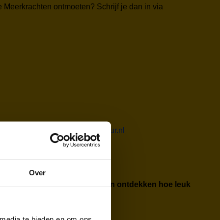
e Meerkrachten ontmoeten? Schrijf je dan in via
erland@jeugdfondssportencultuur.nl
Over
ngsonderwijs en laat hij kinderen ontdekken hoe leuk
 media te bieden en om ons