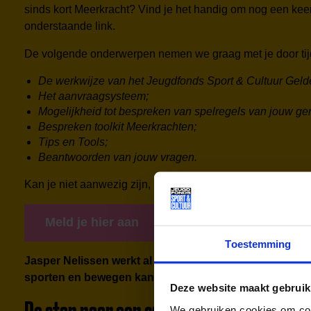
sinds kort Meerkracht? Vind je het handig om nog een keer
onderstaande link.
De volgende onderwerpen nemen we graag met je door tij
De werkwijze van het Jeugdfonds Sport & Cultuur Geld
Het aanvraagsysteem;
Mogelijkheid tot bespreken van spelregels van jouw g
Bespreken toolkit Meerkrachten;
Tips en Tools;
Beantwoorden van jouw vragen.
Kan je niet aanwezig zijn, maar heb je wel vragen over jo
Meld je hier aan
Toestemming
Jasper Nelissen werkt al bijna acht jaar bij Breda Act
sporten en bewegen kan zijn. In de gymzaal ziet hij dag
Deze website maakt gebruik
We gebruiken cookies om cont