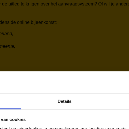
 de uitleg te krijgen over het aanvraagsysteem? Of wil je ander
dens de online bijeenkomst:
erland;
emeente;
uw rol als Meerkracht?
Neem dan contact op via:
miranda.geld
Details
ief. Op verschillende basisscholen in Breda geeft hij bewegi
elijks hoeveel plezier en zelfvertrouwen sport kan geven.
 van cookies
ent en advertenties te personaliseren, om functies voor social