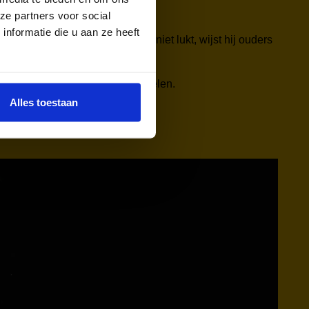
ze partners voor social
nformatie die u aan ze heeft
aag wil sporten, maar dat thuis niet lukt, wijst hij ouders
orten en zich verder te ontwikkelen.
Alles toestaan