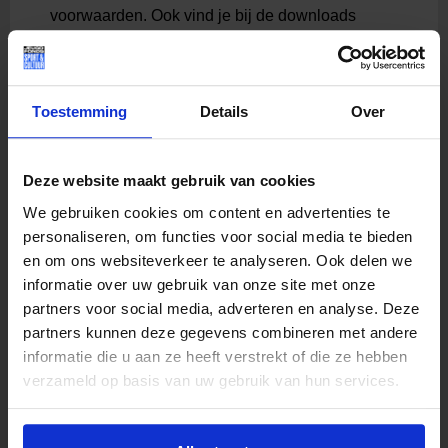
voorwaarden. Ook vind je bij de downloads
andere bruikbare informatie, zoals een toolkit
voor Meerkrachten.
Toestemming
Details
Over
Vergoeding voor
Deze website maakt gebruik van cookies
We gebruiken cookies om content en advertenties te
personaliseren, om functies voor social media te bieden
en om ons websiteverkeer te analyseren. Ook delen we
informatie over uw gebruik van onze site met onze
Sport
Cultu
Diplo
partners voor social media, adverteren en analyse. Deze
ur
mazw
partners kunnen deze gegevens combineren met andere
emm
Benieuwd
en
informatie die u aan ze heeft verstrekt of die ze hebben
Benieuwd
naar meer
verzameld op basis van uw gebruik van hun services.
naar meer
info en de
Benieuwd
info en de
voorwaarden
naar meer
voorwaarden
voor