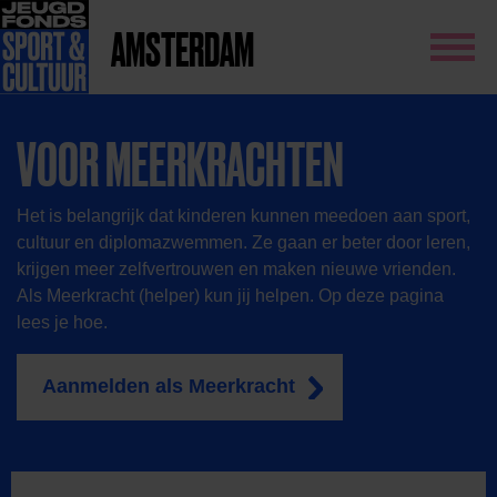
AMSTERDAM
VOOR MEERKRACHTEN
Het is belangrijk dat kinderen kunnen meedoen aan sport,
cultuur en diplomazwemmen. Ze gaan er beter door leren,
krijgen meer zelfvertrouwen en maken nieuwe vrienden.
Als Meerkracht (helper) kun jij helpen. Op deze pagina
lees je hoe.
Aanmelden als Meerkracht