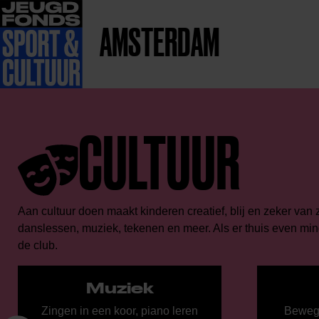
AMSTERDAM
CULTUUR
Aan cultuur doen maakt kinderen creatief, blij en zeker van
danslessen, muziek, tekenen en meer. Als er thuis even min
de club.
Muziek
Zingen in een koor, piano leren
Bewege