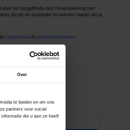
at doet het Jeugdfonds niet. Houd rekening met
end zijn bij de aanbieder en kunnen starten als je
én
sportlessen
én
diplomazwemmen
.
Over
 media te bieden en om ons
ze partners voor social
nformatie die u aan ze heeft