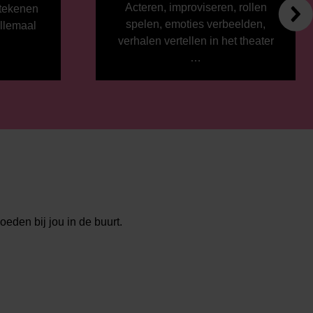
Acteren, improviseren, rollen
 tekenen
spelen, emoties verbeelden,
allemaal
verhalen vertellen in het theater
…
oeden bij jou in de buurt.