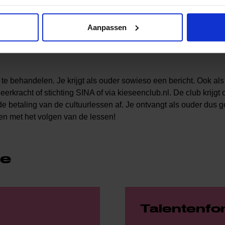
Check
Aanpassen
 behandelen. Je krijgt als ouder sowieso een bericht. Ook als
kracht of stichting SINA of via kieseenclub.nl. De club krijgt
e betaling van de cultuurlessen af. Je ontvangt als ouder dus 
en met het volgen van de lessen!
ie
Talentenfo