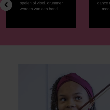
spelen of viool, drummer
dance t
worden van een band …
mode