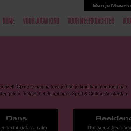
Ben je Meerkr
HOME
VOOR JOUW KIND
VOOR MEERKRACHTEN
VOO
 zichzelf. Op deze pagina lees je hoe je kind kan meedoen aan
der geld is, betaalt het Jeugdfonds Sport & Cultuur Amsterdam
Dans
Beelden
n op muziek: van afro
Boetseren, beeldho