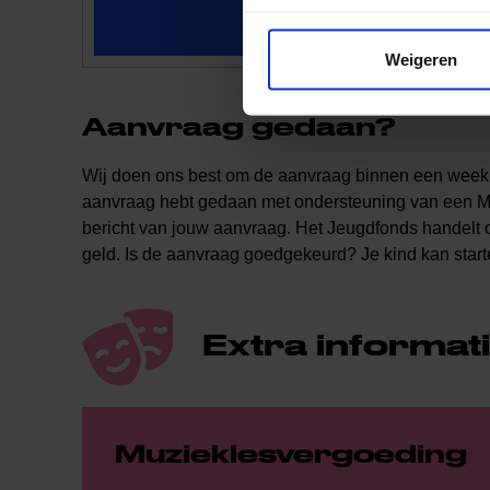
Doe een aanvraag
Weigeren
Aanvraag gedaan?
Wij doen ons best om de aanvraag binnen een week te
aanvraag hebt gedaan met ondersteuning van een Meer
bericht van jouw aanvraag. Het Jeugdfonds handelt d
geld. Is de aanvraag goedgekeurd? Je kind kan start
Extra informat
Muzieklesvergoeding