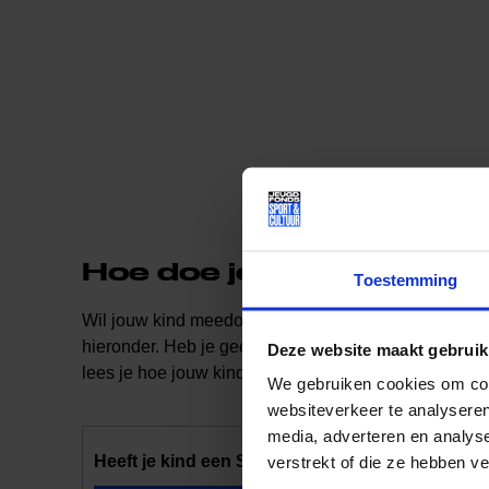
Hoe doe je een aanvraa
Toestemming
Wil jouw kind meedoen aan cultuurlessen? Mooi! Heb
hieronder. Heb je geen Stadspas? Of wil je hulp bij
Deze website maakt gebruik
lees je hoe jouw kind alsnog mee kan doen.
We gebruiken cookies om cont
websiteverkeer te analyseren
media, adverteren en analys
Heeft je kind een Stadspas?
verstrekt of die ze hebben v