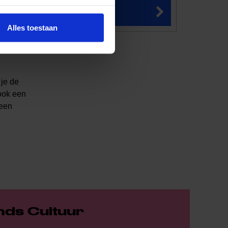
 de mogelijkheden
Alles toestaan
 je de
 ook een
geen
nds Cultuur