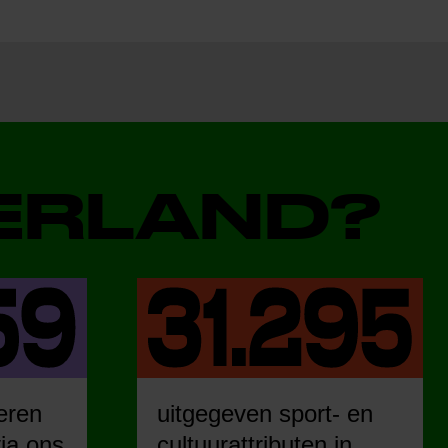
DERLAND?
eren
uitgegeven sport- en
ia ons
cultuurattributen in