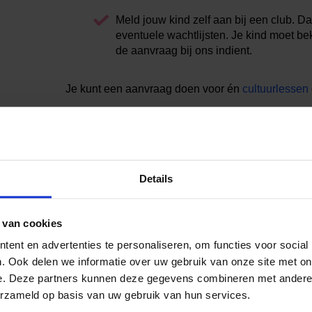
Meld jouw kind zelf aan bij een club. D
eventuele wachtlijsten. Je kind moet bek
de aanvraag bij ons indient.
Je kunt een aanvraag doen voor én
cultuurlessen
g?
Details
 je een Stadspas? Klik dan op de eerste button
 je aanvraag? Druk dan op de tweede button. Daar
 van cookies
ent en advertenties te personaliseren, om functies voor social
. Ook delen we informatie over uw gebruik van onze site met on
e. Deze partners kunnen deze gegevens combineren met andere i
Heb je hulp nodig?
erzameld op basis van uw gebruik van hun services.