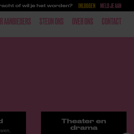
INLOGGEN
MELD JE AAN
acht of wil je het worden?
R AANBIEDERS
STEUN ONS
OVER ONS
CONTACT
d
Theater en
drama
uwen,