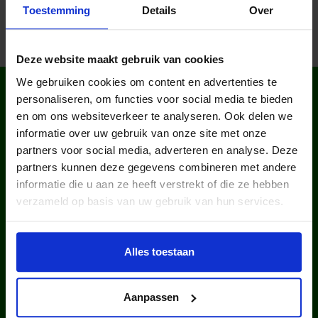
Toestemming
Details
Over
Deze website maakt gebruik van cookies
We gebruiken cookies om content en advertenties te
WIST JE DAT IN
personaliseren, om functies voor social media te bieden
NEDERLAND?
en om ons websiteverkeer te analyseren. Ook delen we
informatie over uw gebruik van onze site met onze
partners voor social media, adverteren en analyse. Deze
partners kunnen deze gegevens combineren met andere
informatie die u aan ze heeft verstrekt of die ze hebben
verzameld op basis van uw gebruik van hun services.
kinderen en jongeren werden in
Alles toestaan
2025 via ons lid van een club.
Aanpassen