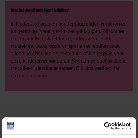
Over het Jeugdfonds Sport & Cultuur
In Nederland groeien honderdduizenden kinderen en
jongeren op in een gezin met geldzorgen. Zij kunnen
niet op voetbal, streetdance, judo, zwemles of
muziekles. Deze kinderen sporten en spelen vaak
alleen. Wij betalen de contributie of het lesgeld voor
deze kinderen en jongeren. Sporten en spelen doe je
niet alleen, dat doe je samen. Elk kind verdient het
om mee te doen.
Deel dit bericht op social media!