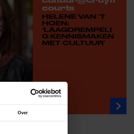
courts
HELENE VAN ‘T
HOEN:
‘LAAGDREMPELI
G KENNISMAKEN
MET CULTUUR’
Over