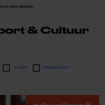
ubs en onze mensen.
port & Cultuur
In actie!
Meerkrachten
cultuur@cruyff