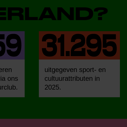
DERLAND?
eren
uitgegeven sport- en
ia ons
cultuurattributen in
urclub.
2025.