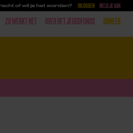
INLOGGEN
MELD JE AAN
acht of wil je het worden?
ZO WERKT HET
OVER HET JEUGDFONDS
DONEER