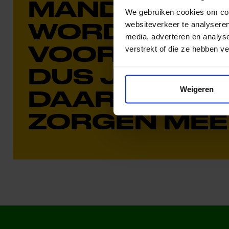
MANDY: ‘LES
We gebruiken cookies om cont
WORDEN BE
websiteverkeer te analyseren
media, adverteren en analys
VOOR EEN JA
verstrekt of die ze hebben v
DUS JE HEBT
Weigeren
DAAROVER 
ZORGEN MEE