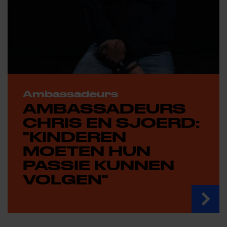
Ambassadeurs
AMBASSADEURS
CHRIS EN SJOERD:
"KINDEREN
MOETEN HUN
PASSIE KUNNEN
VOLGEN"