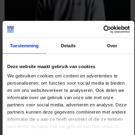
Toestemming
Details
Over
Ambassadeurs
Deze website maakt gebruik van cookies
AMBASSADEUR
We gebruiken cookies om content en advertenties te
PIETER: "IK GEEF
personaliseren, om functies voor social media te bieden
KINDEREN HOOP
en om ons websiteverkeer te analyseren. Ook delen we
informatie over uw gebruik van onze site met onze
EN ZORG ERVOOR
partners voor social media, adverteren en analyse. Deze
DAT ZE ERBIJ
partners kunnen deze gegevens combineren met andere
HOREN"
informatie die u aan ze heeft verstrekt of die ze hebben
verzameld op basis van uw gebruik van hun services.