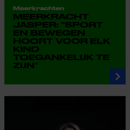
Meerkrachten
MEERKRACHT
JASPER: "SPORT
EN BEWEGEN
HOORT VOOR ELK
KIND
TOEGANKELIJK TE
ZIJN"