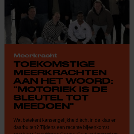
Meerkracht
TOEKOMSTIGE
MEERKRACHTEN
AAN HET WOORD:
"MOTORIEK IS DE
SLEUTEL TOT
MEEDOEN"
Wat betekent kansengelijkheid écht in de klas en
daarbuiten? Tijdens een recente bijeenkomst