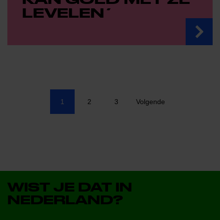
LEVELEN´
1
2
3
Volgende
WIST JE DAT IN
NEDERLAND?