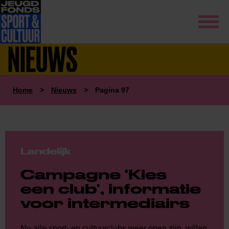
NIEUWS
Home
>
Nieuws
>
Pagina 97
Landelijk
Campagne 'Kies
een club', informatie
voor intermediairs
Nu alle sport- en cultuurclubs weer open zijn, willen