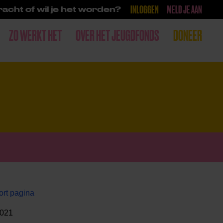
INLOGGEN
MELD JE AAN
acht of wil je het worden?
ZO WERKT HET
OVER HET JEUGDFONDS
DONEER
ort pagina
2021