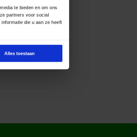
j kunnen zelf hun aanbod
 media te bieden en om ons
ze partners voor social
nformatie die u aan ze heeft
Alles toestaan