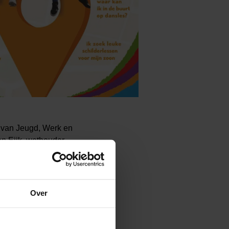
s van Jeugd, Werk en
an Eijk, wethouder
als anderen. Ongeacht
eater, zang of
ontdekken en je
Over