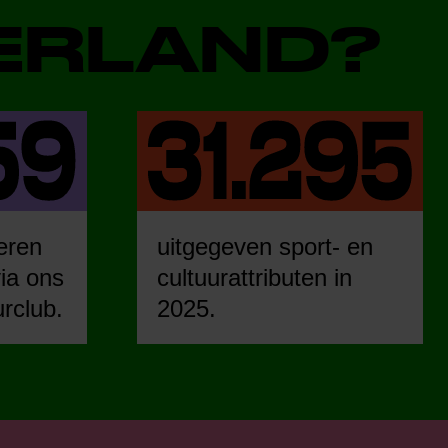
DERLAND?
eren
uitgegeven sport- en
ia ons
cultuurattributen in
urclub.
2025.