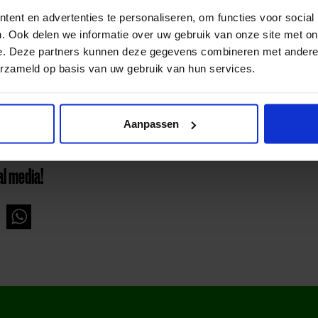
 van creatieve lessen kunnen zich aanmelden bij Kunstvol. Zi
ent en advertenties te personaliseren, om functies voor social
 dat het cursussen zijn voor kinderen en jongeren tot 18 jaar.
. Ook delen we informatie over uw gebruik van onze site met on
website van
Kunstvol
.
e. Deze partners kunnen deze gegevens combineren met andere i
erzameld op basis van uw gebruik van hun services.
Aanpassen
al media!