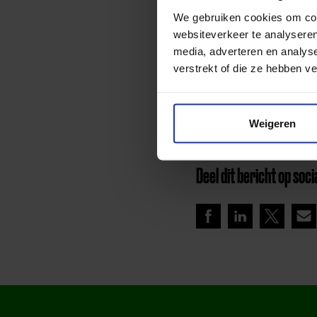
Amersfoortse aanbieders
We gebruiken cookies om cont
toevoegen. Voorwaarde is
websiteverkeer te analyseren
Aanmelden kan via de 
media, adverteren en analys
verstrekt of die ze hebben v
Lees meer nieuws
Weigeren
Deel dit bericht op soci