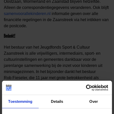
Oostzaan, Wormerland en Zaanstad blijven hetzelfde.
Alleen de correspondentiegegevens veranderen
. Ook
blijft
samenvoorallekinderen.nl
informatie geven over alle
financiële regelingen in de Zaanstreek via het intikken van
de postcode.
Bedankt!
Het bestuur van het Jeugdfonds Sport & Cultuur
Zaanstreek is alle vrijwilligers, intermediairs, sport- en
cultuurinstellingen en gemeentes dankbaar voor de
jarenlange samenwerking bij de inzet voor kinderen uit
minimagezinnen. In het bijzonder dankt het bestuur
Rob Fieseler, die 11 jaar met grote betrokkenheid als
coördinator van het Jeugdfonds optrad en Bas Husslage
die de
woensdagmiddagprojecten van Cultuur@CruyffCourts in
Toestemming
Details
Over
de wijken Kogerveld en Zaandam-Zuid organiseerde en
begeleidde.