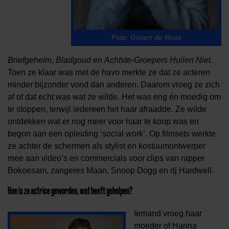
Foto: Govert de Roos
Briefgeheim
,
Bladgoud
en
Achtste-Groepers Huilen Niet
.
Toen ze klaar was met de havo merkte ze dat ze acteren
minder bijzonder vond dan anderen. Daarom vroeg ze zich
af of dat echt was wat ze wilde. Het was eng én moedig om
te stoppen, terwijl iedereen het haar afraadde. Ze wilde
ontdekken wat er nog meer voor haar te koop was en
begon aan een opleiding ‘social work’. Op filmsets werkte
ze achter de schermen als stylist en kostuumontwerper
mee aan video’s en commercials voor clips van rapper
Bokoesam, zangeres Maan, Snoop Dogg en dj Hardwell.
Hoe is ze actrice geworden, wat heeft geholpen?
Iemand vroeg haar
moeder of Hanna