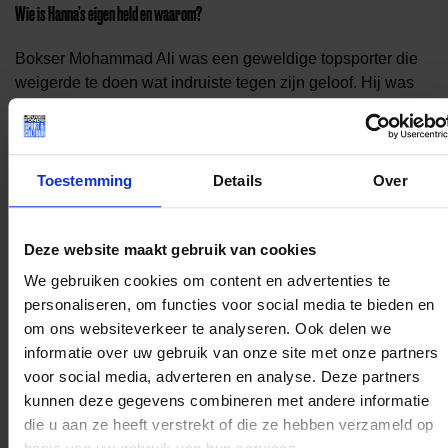
Wie is Hanna’s eigen held en waarom?
Bokser Mohammad Ali was een geweldige topsporter die
weigerde te doen wat indruiste tegen zijn geloof. Hij was
een strijder, maar weigerde te vechten tegen de
Vietnamezen in de Vietnamoorlog. Hij zei: “Zij hebben me
nooit ‘neger’ genoemd en hebben mij nooit gelyncht.”
Amerika was woedend en Mohammad Ali verloor vier jaar
Toestemming
Details
Over
van zijn carrière, maar werd desondanks de grootste
bokser aller tijden én een icoon. Ook Hanna zegt: “Volg je
Deze website maakt gebruik van cookies
intuïtie en geloof in wat je doet.”
We gebruiken cookies om content en advertenties te
Bestel het Helden stripboek en maak van jonge tekenaars helden
personaliseren, om functies voor social media te bieden en
om ons websiteverkeer te analyseren. Ook delen we
In het Heldenstripboek bundelden we de Helden
informatie over uw gebruik van onze site met onze partners
portrettenserie en 54 stripverhalen van 56 jonge tekenaars
voor social media, adverteren en analyse. Deze partners
(10-16jr). De tekenaars tekenden hun held en door alle
kunnen deze gegevens combineren met andere informatie
werken op te nemen in een stripboek, maken wij van de
die u aan ze heeft verstrekt of die ze hebben verzameld op
tekenaars zelf ook een beetje helden. Doet u mee? U kunt