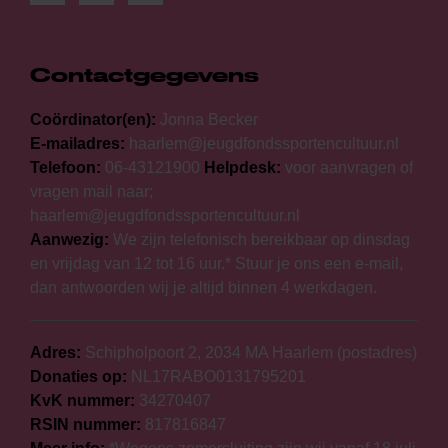
Contactgegevens
Coördinator(en):
Jonna Becker
E-mailadres:
haarlem@jeugdfondssportencultuur.nl
Telefoon:
06-43121900
Helpdesk:
voor aanvragen of
vragen mail naar;
haarlem@jeugdfondssportencultuur.nl
Aanwezig:
We zijn telefonisch bereikbaar op dinsdag
en vrijdag van 12 tot 16 uur.* Stuur je ons een e-mail,
dan antwoorden wij je altijd binnen 4 werkdagen.
Adres:
Schipholpoort 2, 2034 MA Haarlem (postadres)
Donaties op:
NL17RABO0131795201
KvK nummer:
34270407
RSIN nummer:
817816847