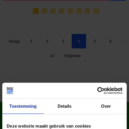
Vorige
1
2
3
4
5
6
…
12
Volgende
Toestemming
Details
Over
WIST JE DAT IN
NEDERLAND?
Deze website maakt gebruik van cookies