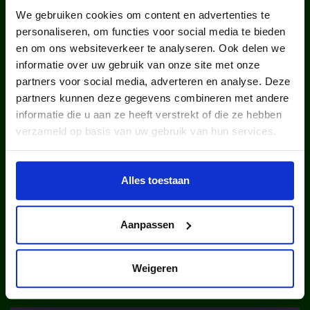
We gebruiken cookies om content en advertenties te
personaliseren, om functies voor social media te bieden
en om ons websiteverkeer te analyseren. Ook delen we
informatie over uw gebruik van onze site met onze
partners voor social media, adverteren en analyse. Deze
kinderen en jongeren werden in
partners kunnen deze gegevens combineren met andere
informatie die u aan ze heeft verstrekt of die ze hebben
2025 via ons lid van een club.
verzameld op basis van uw gebruik van hun services.
Alles toestaan
Aanpassen
kinderen en jongeren werden in
2025 via ons lid van een sportclub.
Weigeren