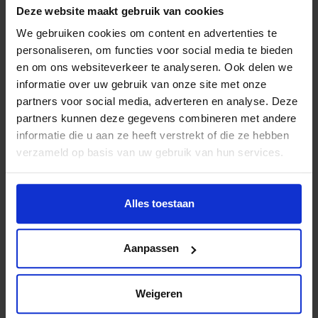
Deze website maakt gebruik van cookies
ontwikkeling tussen Syrië en Nederland. Ik heb een aantal
We gebruiken cookies om content en advertenties te
cursussen gedaan en kreeg veel steun van collega’s. We
personaliseren, om functies voor social media te bieden
organiseerden activiteiten voor gezinnen met te weinig
en om ons websiteverkeer te analyseren. Ook delen we
geld om te sporten. Zo leerde ik het Jeugdfonds Sport &
informatie over uw gebruik van onze site met onze
Cultuur kennen. Op een gegeven moment hadden we ruim
partners voor social media, adverteren en analyse. Deze
60 kinderen uit allerlei culturen,” lacht Nadya. “Veel
partners kunnen deze gegevens combineren met andere
kinderen uit Arabische landen maar ook uit Somalië,
informatie die u aan ze heeft verstrekt of die ze hebben
Japan, Polen en Pakistan. Lekker samen aan het sporten.
verzameld op basis van uw gebruik van hun services.
Sport brengt mensen samen. Daarom ben ik ook
intermediair
voor het Jeugdfonds geworden. Sport betekent
zoveel voor mij en mijn kinderen. Het helpt kinderen ook in
Alles toestaan
hun toekomst. Daarom moeten alle kinderen de kans
krijgen te sporten. Eigenlijk zou iedere school eigen
intermediairs moeten hebben.”
Aanpassen
Lees meer over het Jeugdfonds voor kinderen van
vluchtelingen
Weigeren