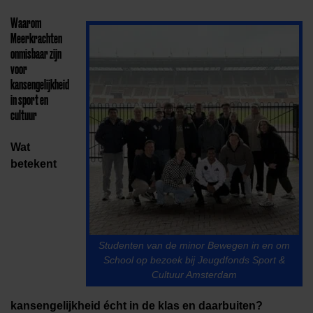
Waarom
Meerkrachten
onmisbaar zijn
voor
kansengelijkheid
in sport en
cultuur
Wat
betekent
Studenten van de minor Bewegen in en om
School op bezoek bij Jeugdfonds Sport &
Cultuur Amsterdam
kansengelijkheid écht in de klas en daarbuiten?