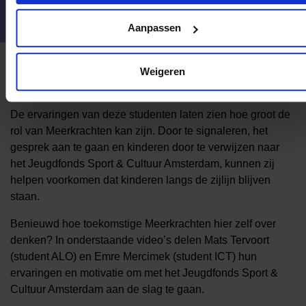
blijven.
Aanpassen
Weigeren
Samen zorgen dat ieder kind mee kan doen
De ervaringen van deze studenten laten zien hoe groot de
rol van Meerkrachten kan zijn. Door te signaleren, het
gesprek aan te gaan en kinderen door te verwijzen naar
het Jeugdfonds Sport & Cultuur Amsterdam, kunnen zij
helpen voorkomen dat kinderen langs de zijlijn blijven
staan.
Benieuwd hoe toekomstige Meerkrachten hier zelf over
denken? In onderstaande video’s delen Mats Tervoort
(student ALO) en Emre Mercimek (student ICT) hun
ervaringen en motivatie om met het Jeugdfonds Sport &
Cultuur Amsterdam aan de slag te gaan.