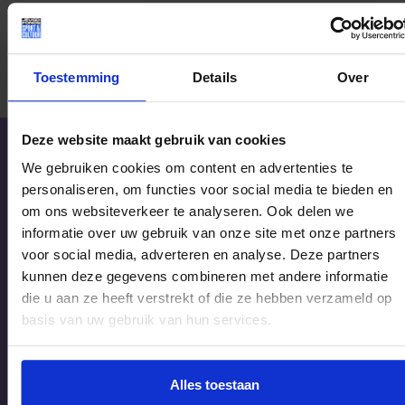
Meer weten of zelf aan de slag als Meerkracht? Bekijk de
mogelijkheden bij het Jeugdfonds Amsterdam.
Toestemming
Details
Over
Deze website maakt gebruik van cookies
Probeer kinderen
We gebruiken cookies om content en advertenties te
niet alleen aan te
personaliseren, om functies voor social media te bieden en
om ons websiteverkeer te analyseren. Ook delen we
melden bij het
informatie over uw gebruik van onze site met onze partners
Jeugdfonds, maar
voor social media, adverteren en analyse. Deze partners
help ze ook bij de
kunnen deze gegevens combineren met andere informatie
stappen hiernaartoe.
die u aan ze heeft verstrekt of die ze hebben verzameld op
basis van uw gebruik van hun services.
Denk mee over welke
sport bij hen past en
hoe ze gemotiveerd
Alles toestaan