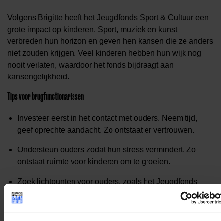
Volgens Brigitte heeft het Jeugdfonds Sport & Cultuur een
grote impact op kinderen. Sport, muziek en kunst
verbreden hun horizon en geven hen kansen die ze anders
niet zouden krijgen. Veel kinderen hebben hun wijk nog
nooit verlaten, waardoor het fonds bijdraagt aan
kansengelijkheid.
Tips voor brugfunctionarissen
Investeer eerst in het contact met ouders. Neem tijd,
geef oprechte aandacht. Zo ontstaat er vertrouwen.
Ondersteun ouders zodat hun stress vermindert. Zo
ontstaat ruimte voor kinderen om te groeien.
Zoek lichtpunten voor ouders, zoals het Jeugdfonds
Sport & Cultuur.
Meer informatie over het Jeugdfonds
vind je hier.