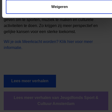
ondersteunen, ontstaat er ruimte voor kinderen om zich
Weigeren
optimaal te ontwikkelen. Het Jeugdfonds Sport & Cultuur
speelt hierin een cruciale rol door kinderen kansen te
geven om te sporten, muziek te maken en culturele
activiteiten te doen. Zo krijgen zij meer perspectief en
gelijke kansen voor een sterke toekomst.
Wil je ook Meerkracht worden? Klik hier voor meer
informatie.
Lees meer verhalen
Lees meer verhalen van Jeugdfonds Sport &
Cultuur Amsterdam