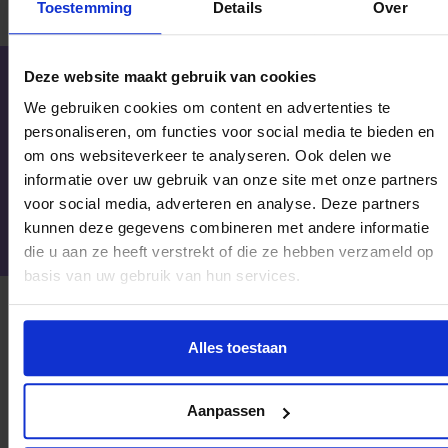
Toestemming
Details
Over
Deze website maakt gebruik van cookies
Veel ouders hebben
We gebruiken cookies om content en advertenties te
weinig vertrouwen in
personaliseren, om functies voor social media te bieden en
instanties.
om ons websiteverkeer te analyseren. Ook delen we
informatie over uw gebruik van onze site met onze partners
Vertrouwen is de
voor social media, adverteren en analyse. Deze partners
basis.
kunnen deze gegevens combineren met andere informatie
die u aan ze heeft verstrekt of die ze hebben verzameld op
basis van uw gebruik van hun services.
Meer kansen voor kinderen met steun van het Jeugdfonds Sport & Cultuur
Alles toestaan
Het verhaal van Brigitte laat zien hoe belangrijk
persoonlijke aandacht, vertrouwen en een integrale
Aanpassen
aanpak zijn voor kinderen en hun ouders. Door ouders te