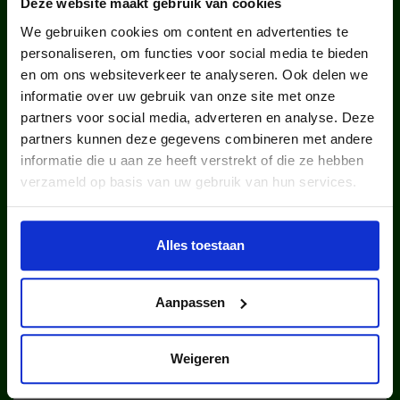
Deze website maakt gebruik van cookies
We gebruiken cookies om content en advertenties te
personaliseren, om functies voor social media te bieden
en om ons websiteverkeer te analyseren. Ook delen we
informatie over uw gebruik van onze site met onze
partners voor social media, adverteren en analyse. Deze
partners kunnen deze gegevens combineren met andere
kinderen en jongeren werden in
informatie die u aan ze heeft verstrekt of die ze hebben
2025 via ons lid van een club.
verzameld op basis van uw gebruik van hun services.
Alles toestaan
Aanpassen
kinderen en jongeren werden in
Weigeren
2025 via ons lid van een sportclub.