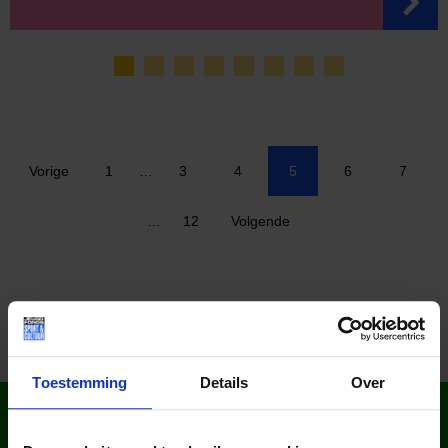
Vorige
1
…
3
4
5
6
7
…
12
Volgende
Toestemming
Details
Over
WIST JE DAT IN
NEDERLAND?