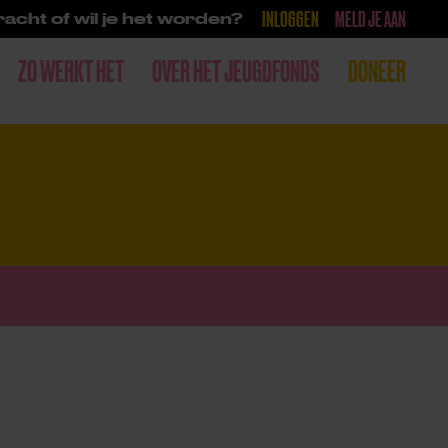
INLOGGEN
MELD JE AAN
acht of wil je het worden?
ZO WERKT HET
OVER HET JEUGDFONDS
DONEER