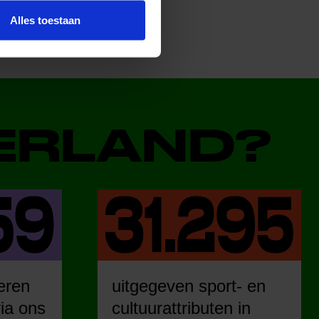
Alles toestaan
DERLAND?
eren
uitgegeven sport- en
ia ons
cultuurattributen in