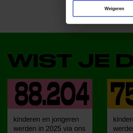
Weigeren
WIST JE 
kinderen en jongeren
kinder
werden in 2025 via ons
werden