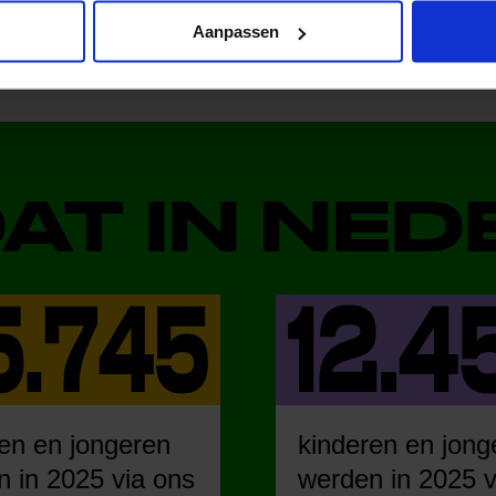
Aanpassen
DAT IN NE
en en jongeren
kinderen en jong
 in 2025 via ons
werden in 2025 v