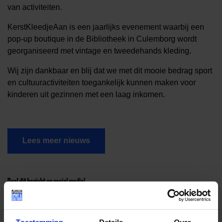
van activiteiten.
KerstKleedjeAan is een jaarlijks evenement waarbij een
pop-up boutique in de Bibliotheek in Culemborg wordt
georganiseerd met vintage en tweedehands kleding.
Wij zijn dankbaar en blij dat we met dit mooie bedrag sport
en cultuuractiviteiten toegankelijk kunnen maken voor
kinderen uit gezinnen met een laag inkomen.
Lees meer nieuws
Deel dit bericht op social media!