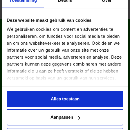
Toestemming
Details
Over
Deze website maakt gebruik van cookies
WIST JE DAT IN
We gebruiken cookies om content en advertenties te
NEDERLAND?
personaliseren, om functies voor social media te bieden
en om ons websiteverkeer te analyseren. Ook delen we
informatie over uw gebruik van onze site met onze
partners voor social media, adverteren en analyse. Deze
partners kunnen deze gegevens combineren met andere
informatie die u aan ze heeft verstrekt of die ze hebben
verzameld op basis van uw gebruik van hun services.
kinderen en jongeren werden in
2025 via ons lid van een club.
Alles toestaan
Aanpassen