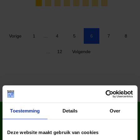
Vorige
1
…
4
5
6
7
8
…
12
Volgende
WIST JE DAT IN
Toestemming
Details
Over
NEDERLAND?
Deze website maakt gebruik van cookies