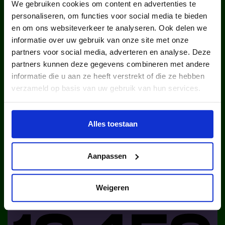
We gebruiken cookies om content en advertenties te
personaliseren, om functies voor social media te bieden
en om ons websiteverkeer te analyseren. Ook delen we
informatie over uw gebruik van onze site met onze
partners voor social media, adverteren en analyse. Deze
kinderen en jongeren werden in
partners kunnen deze gegevens combineren met andere
2025 via ons lid van een club.
informatie die u aan ze heeft verstrekt of die ze hebben
verzameld op basis van uw gebruik van hun services.
Alles toestaan
Aanpassen
kinderen en jongeren werden in
2025 via ons lid van een sportclub.
Weigeren