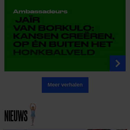
Ambassadeurs
JAÏR
VAN BORKULO:
KANSEN CREËREN,
OP ÉN BUITEN HET
HONKBALVELD
Meer verhalen
NIEUWS