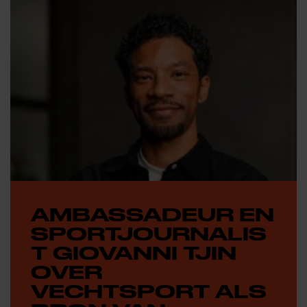
AMBASSADEUR EN
SPORTJOURNALIS
T GIOVANNI TJIN
OVER
VECHTSPORT ALS