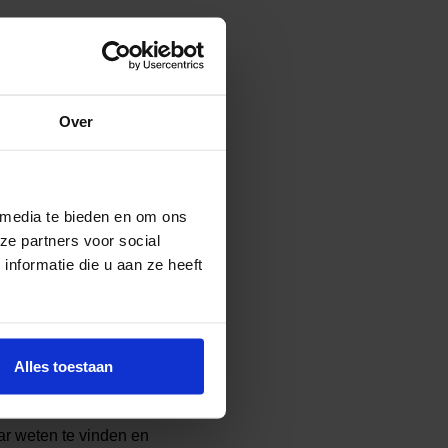
ren we in de pauze vaak
 Dit combineer ik in mijn
Over
ijn eigen ervaringen met
nsen en het leven met
bijdrage kan leveren, al
e Maatschappelijke
 media te bieden en om ons
 baan als
ze partners voor social
nformatie die u aan ze heeft
enk vaak aan de kleine ik
Alles toestaan
esproken, leek het alsof
r veel meer mensen waren
aar weten te vinden en