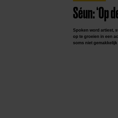
Séun: ‘Op d
Spoken word artiest, 
op te groeien in een a
soms niet gemakkelijk