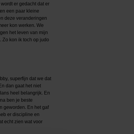
wordt er gedacht dat er
en een paar kleine
ren deze veranderingen
 meer kon werken. We
rgen het leven van mijn
 Zo kon ik toch op judo
by, superfijn dat we dat
n dan gaat het niet
alans heel belangrijk. En
rna ben je beste
en geworden. En het gaf
heb er discipline en
at echt zien wat voor