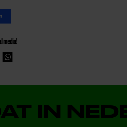
n
al media!
DAT IN NE