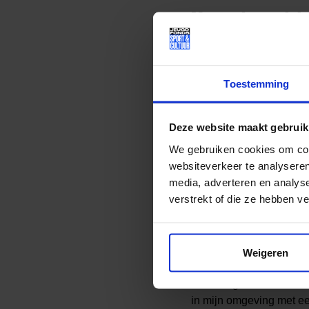
Maatschappelijk 
Séun is een hartstochte
aan het freestylen. Daar
Toestemming
spoken word voordrachte
maatschappelijke proble
Deze website maakt gebruik
minder financiële middel
is het maar voor één per
We gebruiken cookies om cont
Inspiratieraad (MIR) va
websiteverkeer te analyseren
beleidsmedewerker bij 
media, adverteren en analys
verstrekt of die ze hebben v
Je bent niet de e
Séun hoopt dat hij kinde
Weigeren
en waar ik nu ben. Doord
ik de enige was die dit
in mijn omgeving met een