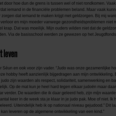
 door hoe dun de grens is tussen wel of niet rondkomen. Vaak 
dat iemand in de financiële problemen beland. Maar vaak kunn
r zorgen dat iemand te maken krijgt met geldzorgen.
Bij mij wa
an verloor en mijn moeder vanwege gezondheidsproblemen niet
el krap. Dat was moeilijk. Mijn ouders wilden niet dat de geldzo
den. Via de basisschool werden ze gewezen op het Jeugdfonds.
t leven
r Séun en ook voor zijn vader. “Judo was onze gezamenlijke hob
 hobby heeft aanzienlijk bijgedragen aan mijn ontwikkeling. E
n judo zijn waarden als respect, solidariteit, samenwerking en b
gelijk. Op de mat kun je heel hard tegen elkaar judoën maar daa
aar verder. De waarden die ik daar geleerd heb, zijn míjn waard
antal keer in de week sta je klaar in je judo pak. Moe of niet. Ik 
eerd. Uiteindelijk heb ik op nationaal niveau gejudood.” Dit la
ur kan leveren op de algemene ontwikkeling van een kind.”