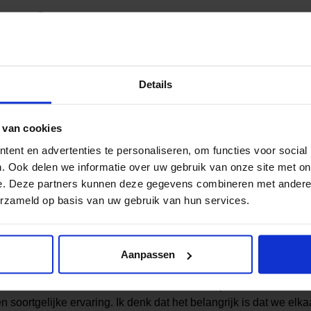
actief
lijk beoefenaar van spoken word. “Op de middelbare school wa
 heb ik ontdekt dat ik goed kan improviseren en spelen met taal.
Details
n met mijn interesse in de maatschappij. Hierin neem ik ook m
men zoals discriminatie en racisme, het ervaren van minder ka
 van cookies
en mee. In mijn werk vind ik het belangrijkst dat ik oprecht een 
soon. Dit probeer ik nu onder andere te doen via mijn rol bij d
ent en advertenties te personaliseren, om functies voor social
n de Nationaal Coördinator Discriminatie en Racisme en in mijn
. Ook delen we informatie over uw gebruik van onze site met on
Cliëntenbelang Amsterdam.”
e. Deze partners kunnen deze gegevens combineren met andere i
erzameld op basis van uw gebruik van hun services.
nige
ren en jongeren kan inspireren met zijn verhaal en leven. “Ik d
Aanpassen
at er niet echt in mijn directe omgeving over geldzorgen werd g
 ervaarde. Naarmate ik ouder werd kwam ik er pas achter dat e
 soortgelijke ervaring. Ik denk dat het belangrijk is dat we elk