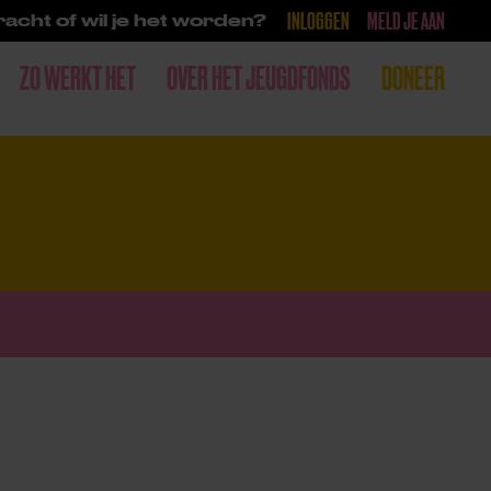
INLOGGEN
MELD JE AAN
acht of wil je het worden?
ZO WERKT HET
OVER HET JEUGDFONDS
DONEER