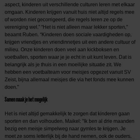
aspect, kinderen uit verschillende culturen leren met elkaar
omgaan. Kinderen krijgen vanuit huis niet altijd regels mee
of worden niet gecorrigeerd, die regels leren ze op de
vereniging wel.” “Het is niet alleen maar lekker sporten,”
beaamt Ruben. “Kinderen doen sociale vaardigheden op,
krijgen vriendjes en vriendinnetjes uit een andere cultuur of
milieu. Onze kinderen doen veel aan kickboksen en
voetballen, sporten waar je je echt in uit kunt leven. Dat is
belangrijk als je thuis in een moeilijke situatie zit. We
hebben een
voetbal
team
voor meisjes
opgezet vanuit
SV
Zeist
, b
ijna allemaal
meisjes die via het
fonds mee kunnen
doen.
”
Samen maak je het mogelijk
Het is niet altijd gemakkelijk te zorgen dat kinderen gaan
sporten en dan volhouden. Maikel: “Ik ben al drie maanden
bezig een meisje simpelweg naar gymles te krijgen. Je
moet ze soms letterlijk bij de hand nemen
, o
ok de ouders.