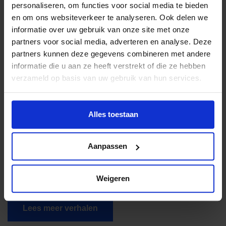
personaliseren, om functies voor social media te bieden
cultuurverenigingen actief hun (potentiële) deelnemers
en om ons websiteverkeer te analyseren. Ook delen we
gaan informeren over de mogelijkheden van het JFSC. Ik
informatie over uw gebruik van onze site met onze
zou bijvoorbeeld het liefst banners willen zien bij de
partners voor social media, adverteren en analyse. Deze
voetbalvelden en sporthallen: ‘Ieder kind mag hier komen
partners kunnen deze gegevens combineren met andere
sporten’.
informatie die u aan ze heeft verstrekt of die ze hebben
verzameld op basis van uw gebruik van hun services.
Word ook intermediar
Alles toestaan
Aanpassen
Weigeren
Lees meer verhalen