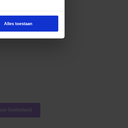
Alles toestaan
 groeien in bekendheid
uur Gelderland