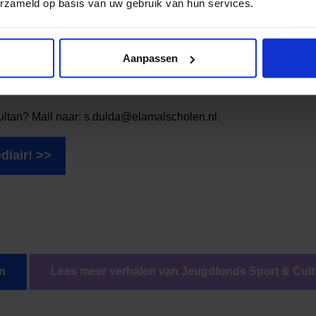
erzameld op basis van uw gebruik van hun services.
oor de toekomst?
Aanpassen
t & Cultuur nog lang op deze manier mag blijven bestaan, mag
alle kinderen!
ltan? Mail naar: s.dulda@elamalscholen.nl.
diair! >>
n
Lees meer verhalen van Jeugdfonds Sport & Cult