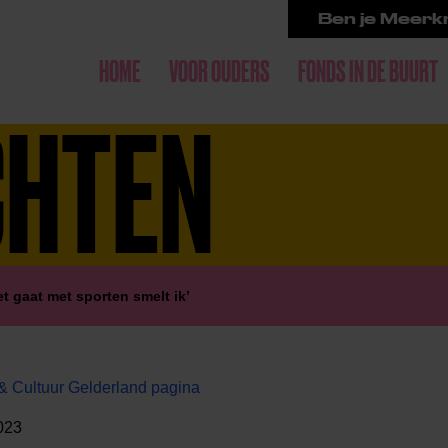
Ben je Meerkr
HOME
VOOR OUDERS
FONDS IN DE BUURT
CHTEN
et gaat met sporten smelt ik’
& Cultuur Gelderland pagina
2023