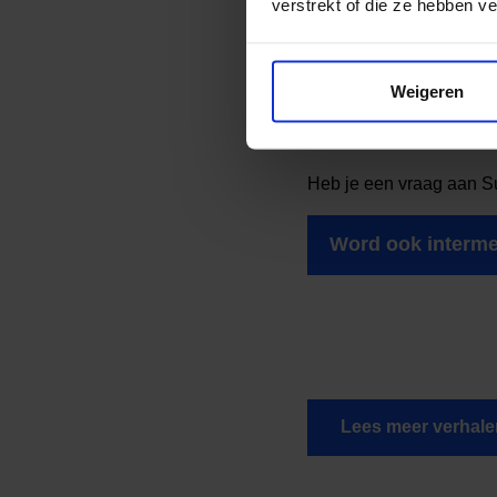
verstrekt of die ze hebben v
Wat is je wens v
Weigeren
Dat het Jeugdfonds Spor
en er gelijkheid is voor 
Heb je een vraag aan Su
Word ook interme
Lees meer verhale