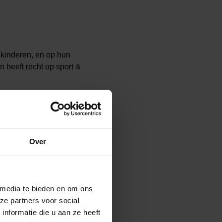
 kinderen, en op hun
 heeft recht op sport &
gesprek tussen ons
Over
ent om te smelten. En
 media te bieden en om ons
ze partners voor social
 duidelijk maken dat de
nformatie die u aan ze heeft