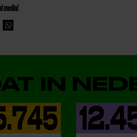
al media!
DAT IN NE