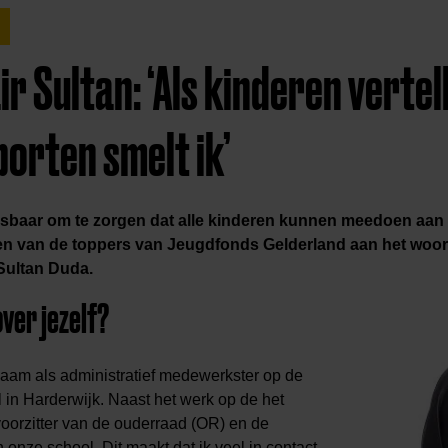
r Sultan: ‘Als kinderen vertel
orten smelt ik’
isbaar om te zorgen dat alle kinderen kunnen meedoen aan 
en van de toppers van Jeugdfonds Gelderland aan het woo
 Sultan Duda.
ver jezelf?
aam als administratief medewerkster op de
 in Harderwijk. Naast het werk op de het
voorzitter van de ouderraad (OR) en de
onze school. Dit maakt dat ik veel in contact