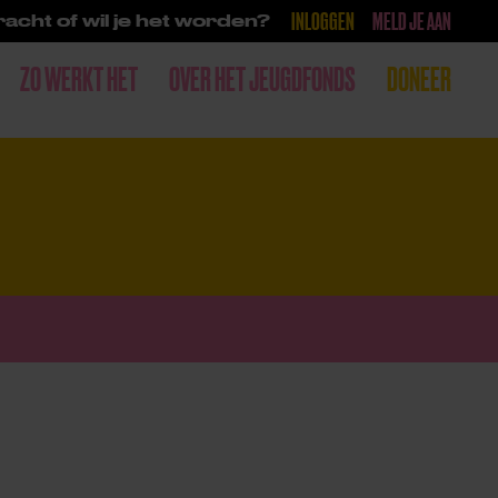
INLOGGEN
MELD JE AAN
acht of wil je het worden?
ZO WERKT HET
OVER HET JEUGDFONDS
DONEER