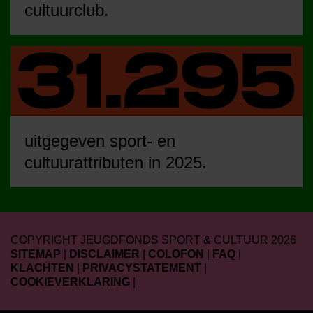
cultuurclub.
uitgegeven sport- en
cultuurattributen in 2025.
COPYRIGHT JEUGDFONDS SPORT & CULTUUR 2026
SITEMAP
|
DISCLAIMER
|
COLOFON
|
FAQ
|
KLACHTEN
|
PRIVACYSTATEMENT
|
COOKIEVERKLARING
|