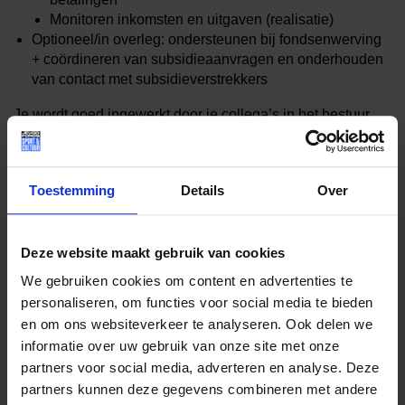
Monitoren inkomsten en uitgaven (realisatie)
Optioneel/in overleg: ondersteunen bij fondsenwerving
+ coördineren van subsidieaanvragen en onderhouden
van contact met subsidieverstrekkers
Je wordt goed ingewerkt door je collega’s in het bestuur
(warme overdracht van de taken). We werken met
professionele systemen en formats, beschikbaar gesteld
door het landelijke hoofdkantoor van het Jeugdfonds Sport
Toestemming
Details
Over
en Cultuur.
Wie ben jij?
Deze website maakt gebruik van cookies
Je vindt het leuk om samen te werken, hebt affiniteit met
We gebruiken cookies om content en advertenties te
cijfers en bent bereid gemiddeld circa 8 uur per maand tijd
personaliseren, om functies voor social media te bieden
in het Jeugdfonds te steken.
en om ons websiteverkeer te analyseren. Ook delen we
informatie over uw gebruik van onze site met onze
partners voor social media, adverteren en analyse. Deze
partners kunnen deze gegevens combineren met andere
Interesse? Vragen?