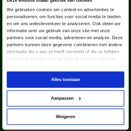
Deze website maakt gebruik van cookies
We gebruiken cookies om content en advertenties te
personaliseren, om functies voor social media te bieden
en om ons websiteverkeer te analyseren. Ook delen we
informatie over uw gebruik van onze site met onze
partners voor social media, adverteren en analyse. Deze
partners kunnen deze gegevens combineren met andere
kinderen en jongeren werden in
informatie die u aan ze heeft verstrekt of die ze hebben
2025 via ons lid van een club.
verzameld op basis van uw gebruik van hun services.
Alles toestaan
Aanpassen
kinderen en jongeren werden in
Weigeren
2025 via ons lid van een sportclub.