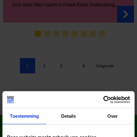
zich voor: Mijn naam is Freek Klein Holkenborg,...
1
2
3
…
6
Volgende
Toestemming
Details
Over
WIST JE DAT IN
NEDERLAND?