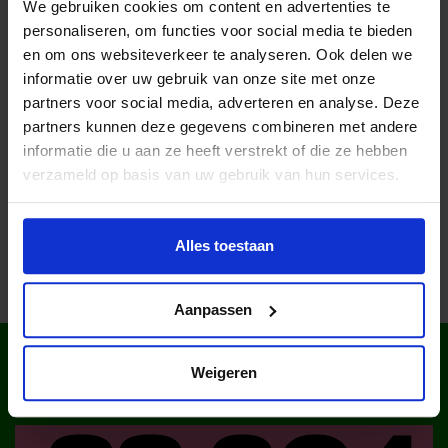
Lees meer nieuws
We gebruiken cookies om content en advertenties te
personaliseren, om functies voor social media te bieden
en om ons websiteverkeer te analyseren. Ook delen we
Lees meer nieuws van Jeugdfonds Sport &
informatie over uw gebruik van onze site met onze
Cultuur ‘s-Hertogenbosch & Vught
partners voor social media, adverteren en analyse. Deze
partners kunnen deze gegevens combineren met andere
informatie die u aan ze heeft verstrekt of die ze hebben
Deel dit bericht op social media!
verzameld op basis van uw gebruik van hun services.
Alles toestaan
Aanpassen
WIST JE DAT IN
Weigeren
NEDERLAND?