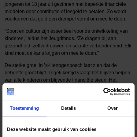
jongeren tot 18 jaar uit gezinnen met beperkte financiële
middelen door contributie of lesgeld te betalen. Zo wordt
voorkomen dat geld een drempel vormt om mee te doen.
“Sport en cultuur zijn essentieel voor de ontwikkeling van
kinderen,” aldus het Jeugdfonds. “Ze dragen bij aan
gezondheid, zelfvertrouwen en sociale verbondenheid. Elk
kind moet de kans krijgen om mee te doen.”
De sterke groei in ’s-Hertogenbosch laat zien dat de
behoefte groot blijft. Tegelijkertijd vraagt het blijven helpen
van alle kinderen om blijvende financiële steun. Het
Jeugdfonds werkt met een vrijwilligersbestuur en is
afhankelijk van subsidies, sponsoren en donaties. Iedere
bijdrage, groot of klein, helpt om kinderen kansen te blijven
Toestemming
Details
Over
geven.
Deze website maakt gebruik van cookies