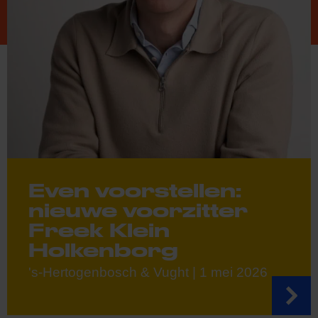
Even voorstellen:
nieuwe voorzitter
Freek Klein
Holkenborg
's-Hertogenbosch & Vught | 1 mei 2026