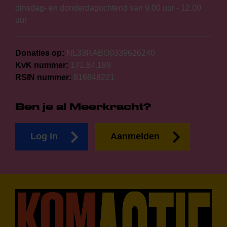
dinsdag- en donderdagochtend van 9.00 uur - 12.00
uur
Donaties op:
NL33RABO0339626240
KvK nummer:
171.84.189
RSIN nummer:
816848221
Ben je al Meerkracht?
Log in
Aanmelden