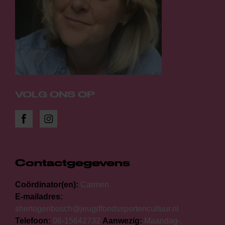
VOLG ONS OP
Contactgegevens
Coördinator(en):
Carmen
E-mailadres:
shertogenbosch@jeugdfondssportencultuur.nl
Telefoon:
06-15642732
Aanwezig:
Maandag-,