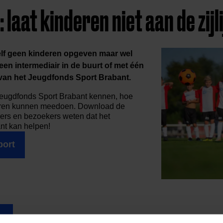
 laat kinderen niet aan de zijl
zelf geen kinderen opgeven maar wel
 een
intermediair in de buurt
of met één
van het Jeugdfonds Sport Brabant.
eugdfonds Sport Brabant kennen, hoe
eren kunnen meedoen. Download de
ers en bezoekers weten dat het
nt kan helpen!
port