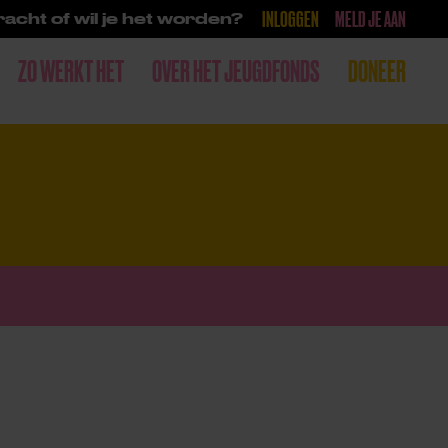
INLOGGEN
MELD JE AAN
acht of wil je het worden?
ZO WERKT HET
OVER HET JEUGDFONDS
DONEER