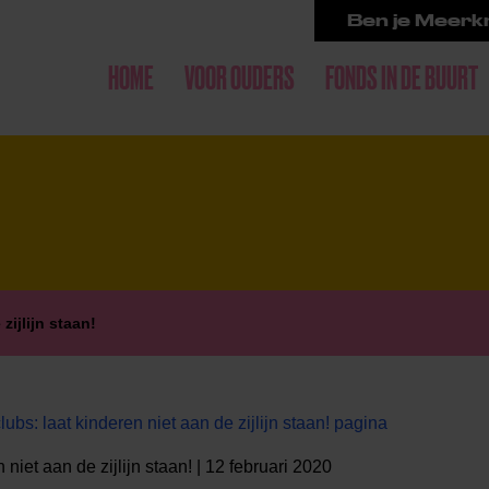
Ben je Meerkr
HOME
VOOR OUDERS
FONDS IN DE BUURT
zijlijn staan!
bs: laat kinderen niet aan de zijlijn staan! pagina
 niet aan de zijlijn staan! | 12 februari 2020