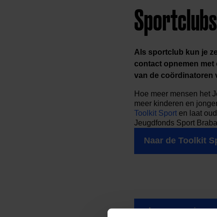
Sportclubs:
Als sportclub kun je 
contact opnemen met
van de
coördinatoren
Hoe meer mensen het J
meer kinderen en jong
Toolkit Sport
en laat oud
Jeugdfonds Sport Braba
Naar de Toolkit S
Lees meer nieuws