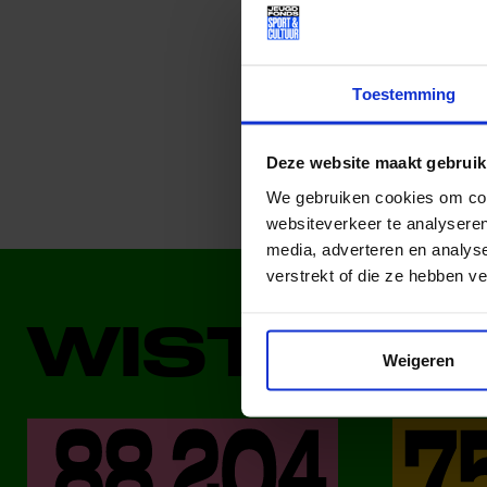
Deel dit bericht op soci
Toestemming
Deze website maakt gebruik
We gebruiken cookies om cont
websiteverkeer te analyseren
media, adverteren en analys
verstrekt of die ze hebben v
WIST JE 
Weigeren