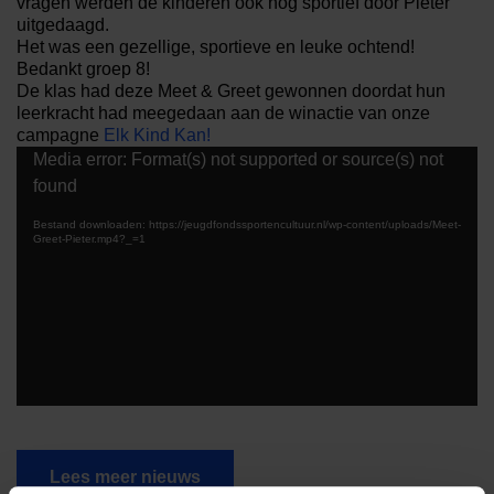
vragen werden de kinderen ook nog sportief door Pieter
uitgedaagd.
Het was een gezellige, sportieve en leuke ochtend!
Bedankt groep 8!
De klas had deze Meet & Greet gewonnen doordat hun
leerkracht had meegedaan aan de winactie van onze
campagne
Elk Kind Kan!
Videospeler
Media error: Format(s) not supported or source(s) not
found
Bestand downloaden: https://jeugdfondssportencultuur.nl/wp-content/uploads/Meet-
Greet-Pieter.mp4?_=1
Lees meer nieuws