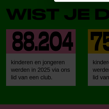
WIST JE 
kinderen en jongeren
kinder
werden in 2025 via ons
werden
lid van een club.
lid va