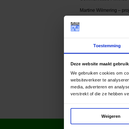
Martine Wilmering – pro
Hans Vervoort – filmma
Toestemming
Lees meer nieuws
Deze website maakt gebruik
Deel dit bericht op soci
We gebruiken cookies om cont
websiteverkeer te analyseren
media, adverteren en analys
verstrekt of die ze hebben v
Weigeren