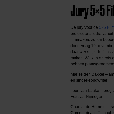
Jury 5×5 F
De jury voor de
5×5 Fil
professionals die vanui
filmmakers zullen beoor
donderdag 19 november 
daadwerkelijk de films 
maken. Wij zijn er trots
hebben plaatsgenomen
Marise den Bakker – am
en singer-songwriter
Teun van Laake – progra
Festival Nijmegen
Chantal de Hommel – se
Communicatie Filmhu