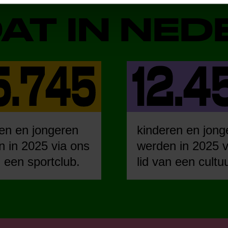
DAT IN NE
en en jongeren
kinderen en jong
 in 2025 via ons
werden in 2025 v
n een sportclub.
lid van een cultu