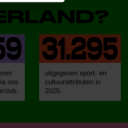
DERLAND?
eren
uitgegeven sport- en
ia ons
cultuurattributen in
urclub.
2025.