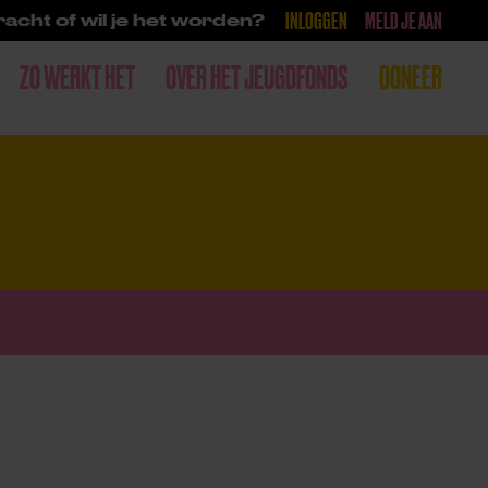
INLOGGEN
MELD JE AAN
acht of wil je het worden?
ZO WERKT HET
OVER HET JEUGDFONDS
DONEER