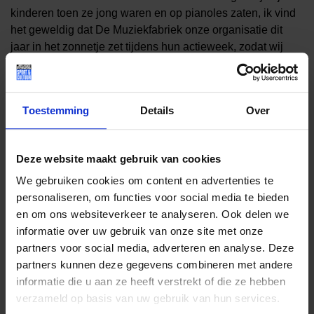
kinderen toen ze jong waren en op pianoles zaten, ik vind
het geweldig dat De Muziekfabriek onze organisatie dit
jaar in het zonnetje zet tijdens hun actieweek, zodat wij
muzieklessen toegankelijk kunnen houden voor álle
Nederlandse kinderen.”
Ambassadeurs in actie
Toestemming
Details
Over
Ook Jeugdfonds ambassadeurs
Lucas en Arthur Jussen
en
Brigitte Heitzer
en musicalster
Soraya Gerrits
roepen
Deze website maakt gebruik van cookies
luisteraars op om een financiële bijdrage te doen. Door
We gebruiken cookies om content en advertenties te
middel van het leveren van een financiële bijdrage via
de
personaliseren, om functies voor social media te bieden
actiepagina
. Het doel van de actie is om zoveel mogelijk
en om ons websiteverkeer te analyseren. Ook delen we
geld op te halen voor het Jeugdfonds, om zoveel mogelijk
informatie over uw gebruik van onze site met onze
extra kinderen te kunnen helpen met het betalen van de
partners voor social media, adverteren en analyse. Deze
muzieklessen. Meer informatie vind je op de speciale
de
partners kunnen deze gegevens combineren met andere
actiepagina
.
informatie die u aan ze heeft verstrekt of die ze hebben
verzameld op basis van uw gebruik van hun services.
Direct een donatie doen? Ga naar de