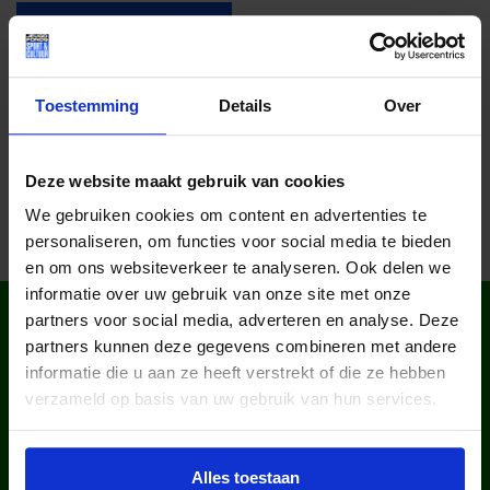
Lees meer nieuws
Toestemming
Details
Over
Deel dit bericht op social media!
Deze website maakt gebruik van cookies
We gebruiken cookies om content en advertenties te
personaliseren, om functies voor social media te bieden
en om ons websiteverkeer te analyseren. Ook delen we
informatie over uw gebruik van onze site met onze
WIST JE DAT IN
partners voor social media, adverteren en analyse. Deze
NEDERLAND?
partners kunnen deze gegevens combineren met andere
informatie die u aan ze heeft verstrekt of die ze hebben
verzameld op basis van uw gebruik van hun services.
Alles toestaan