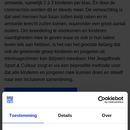
armoede, namelijk 2 á 3 kinderen per klas. En door de
coronacrisis worden dit er steeds meer. De verwachting is
dat veel mensen hun baan zullen kwijt raken en in
armoede terecht zullen komen, waaronder een groot aantal
ouders. Om tweedeling te voorkomen en kinderen
vaardigheden mee te geven waar ze ook in hun latere
leven iets aan hebben, is het van het grootste belang dat
ook de groeiende groep kinderen en jongeren uit
minimagezinnen kan (blijven) meedoen. Het Jeugdfonds
Sport & Cultuur zorgt er via een beproefde methode voor
dat alle kinderen en jongeren mee kunnen doen en streeft
naar een inclusieve samenleving.
Aansluiten als gemeente
Toestemming
Details
Over
Benieuwd naar wat het Jeugdfonds Sport & Cultuur Zuid-
Holland heeft bereikt in 2020? Bekijk de factsheet: