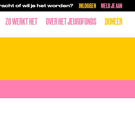
INLOGGEN
MELD JE AAN
acht of wil je het worden?
ZO WERKT HET
OVER HET JEUGDFONDS
DONEER