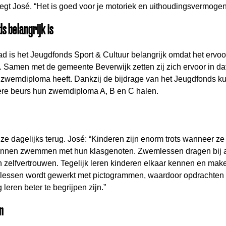
gt José. “Het is goed voor je motoriek en uithoudingsvermogen 
 belangrijk is
d is het Jeugdfonds Sport & Cultuur belangrijk omdat het ervoor
amen met de gemeente Beverwijk zetten zij zich ervoor in dat 
 zwemdiploma heeft. Dankzij de bijdrage van het Jeugdfonds ku
ere beurs hun zwemdiploma A, B en C halen.
ze dagelijks terug. José: “Kinderen zijn enorm trots wanneer z
unnen zwemmen met hun klasgenoten. Zwemlessen dragen bij 
en zelfvertrouwen. Tegelijk leren kinderen elkaar kennen en mak
e lessen wordt gewerkt met pictogrammen, waardoor opdrachten 
leren beter te begrijpen zijn.”
n