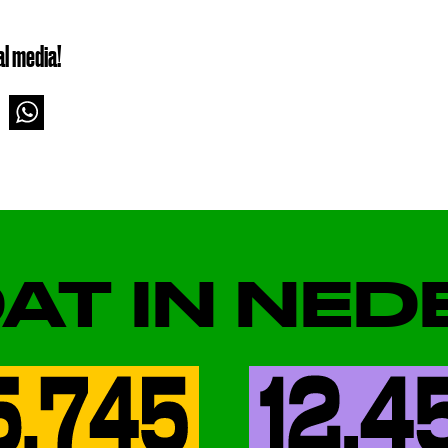
al media!
DAT IN NE