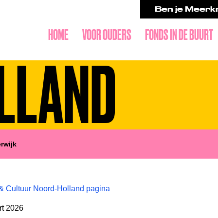
Ben je Meerkr
HOME
VOOR OUDERS
FONDS IN DE BUURT
LLAND
erwijk
& Cultuur Noord-Holland pagina
rt 2026