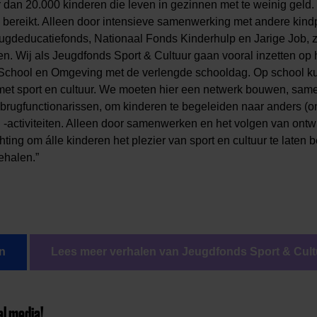
dan 20.000 kinderen die leven in gezinnen met te weinig geld.
n bereikt. Alleen door intensieve samenwerking met andere kind
eugdeducatiefonds, Nationaal Fonds Kinderhulp en Jarige Job, z
n. Wij als Jeugdfonds Sport & Cultuur gaan vooral inzetten op 
 School en Omgeving met de verlengde schooldag. Op school ku
et sport en cultuur. We moeten hier een netwerk bouwen, sam
brugfunctionarissen, om kinderen te begeleiden naar anders (o
 -activiteiten. Alleen door samenwerken en het volgen van ontw
hting om álle kinderen het plezier van sport en cultuur te laten 
ehalen.”
n
Lees meer verhalen van Jeugdfonds Sport & Cul
al media!