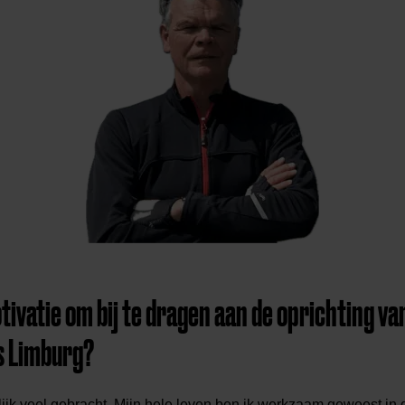
vatie om bij te dragen aan de oprichting van
s Limburg?
lijk veel gebracht. Mijn hele leven ben ik werkzaam geweest in d