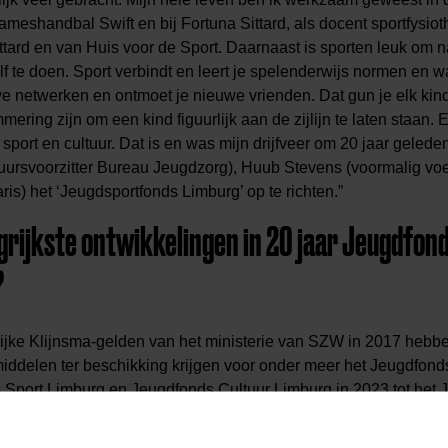
dameshandbal Swift en bij Fortuna Sittard, als docent sportfysio
ttard en van Huis voor de Sport. Daarnaast is sporten leuk om n
elf te doen. Sport verbindt en leert je spelenderwijs normen en
we netwerken en ontmoet je nieuwe vrienden. Dat gun je elk kin
ering zijn om een kind figuurlijk aan de zijlijn te laten staan. 
rt en cultuur. Dat is en was mijn drijfveer om 20 jaar geled
uursvoorzitter Bureau Jeugdzorg), Huub Stevens (voormalig voe
ris) het ‘Jeugdsportfonds Limburg’ op te richten.”
ngrijkste ontwikkelingen in 20 jaar Jeugdfon
?
jke Klijnsma-gelden van het ministerie van SZW in 2017 hebbe
iddelen ter beschikking krijgen voor onder meer het Jeugdfond
 Sport Limburg en Jeugdfonds Cultuur Limburg in 2023 tot het 
 belangrijke zet om krachten te bundelen en kostenefficiënter t