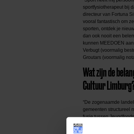
sportfysiotherapeut bij 
directeur van Fortuna Si
vooral fantastisch om z
sporten, ontdek je nieu
dan ook nooit een belemm
kunnen MEEDOEN aan spo
Verbugt (voormalig best
Groutars (voormalig nota
Wat zijn de bela
Cultuur Limburg
“De zogenaamde landeli
gemeenten structureel m
fusie tussen Jeugdfonds
Cultuur Limburg was een