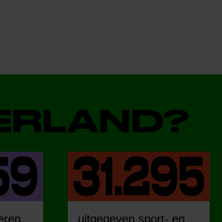
DERLAND?
eren
uitgegeven sport- en