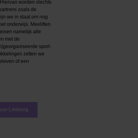
 Hiervan worden slechts
partners zoals de
ijn we in staat om nog
het onderwijs. Meeliften
nnen namelijk alle
en met de
n)georganiseerde sport-
ikkelingen zetten we
beleven of een
tuur Limburg