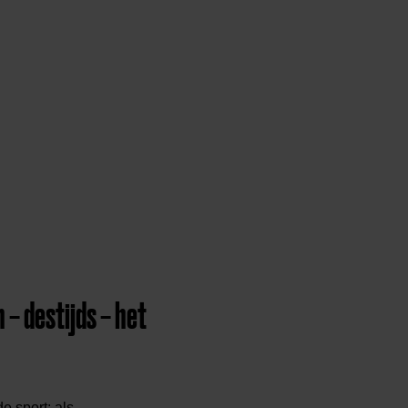
 – destijds – het
e sport: als