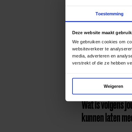
Waarop ben jij pe
Toestemming
“In 2006 heeft de toenma
gemeenten te stimuleren
Deze website maakt gebruik
Jan Linders bij de ope
We gebruiken cookies om cont
fonds. Hiermee werd de 
websiteverkeer te analyseren
Ook ben ik ontzettend tro
media, adverteren en analys
onze ambassadeurs – Be
verstrekt of die ze hebben v
bedrijfsleven en andere
kinderen kunnen onderst
land als Nederland maar
Weigeren
kunnen wel ondersteun
Wat is volgens jo
kunnen laten me