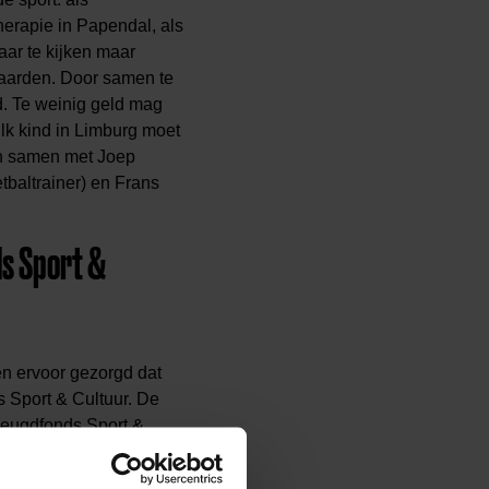
therapie in Papendal, als
aar te kijken maar
 waarden. Door samen te
d. Te weinig geld mag
Elk kind in Limburg moet
en samen met Joep
tbaltrainer) en Frans
ds Sport &
n ervoor gezorgd dat
s Sport & Cultuur. De
Jeugdfonds Sport &
e werken.”