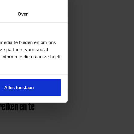
ouw’ 20 jaar?
Over
 als cofinanciering om
t heeft supermarktketen
eschonken aan het
 media te bieden en om ons
ze partners voor social
ligers, intermediairs, al
nformatie die u aan ze heeft
s Röseler -, het
Limburg ruim 66.000
 mogen in een welvarend
de armoede niet op maar
Alles toestaan
reiken en te