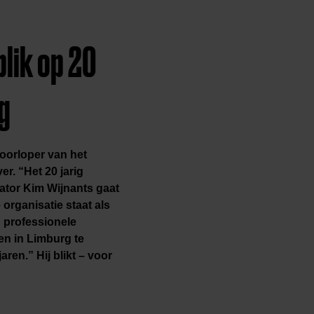
lik op 20
g
oorloper van het
er. “Het 20 jarig
ator Kim Wijnants gaat
organisatie staat als
 professionele
ren in Limburg te
jaren.”
Hij blikt – voor