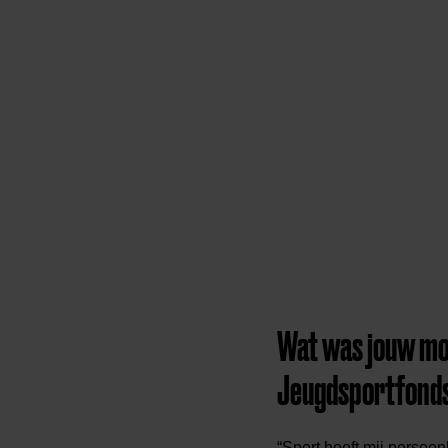
Wat was jouw moti
Jeugdsportfond
“Sport heeft mij persoon