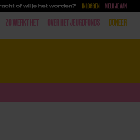
INLOGGEN
MELD JE AAN
acht of wil je het worden?
ZO WERKT HET
OVER HET JEUGDFONDS
DONEER