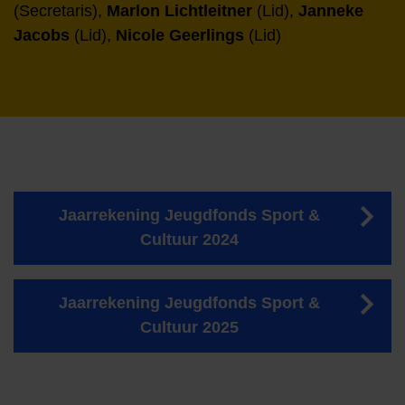
(Secretaris),
Marlon Lichtleitner
(Lid),
Janneke
Jacobs
(Lid),
Nicole Geerlings
(Lid)
Jaarrekening Jeugdfonds Sport &
Cultuur 2024
Jaarrekening Jeugdfonds Sport &
Cultuur 2025