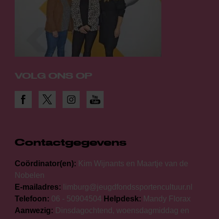
VOLG ONS OP
Contactgegevens
Coördinator(en):
Kim Wijnants en Maartje van de
Nobelen
E-mailadres:
limburg@jeugdfondssportencultuur.nl
Telefoon:
06 - 50904504
Helpdesk:
Mandy Florax
Aanwezig:
Dinsdagochtend, woensdagmiddag en