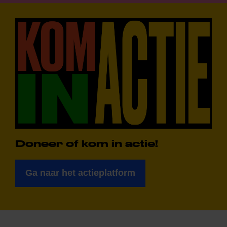
Doneer of kom in actie!
Ga naar het actieplatform