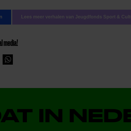
n
Lees meer verhalen van Jeugdfonds Sport & Cult
al media!
DAT IN NE