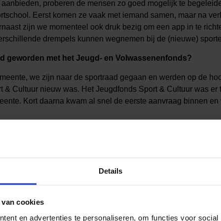
n aanbieden, proberen de mensen zo goed mogelijk te begeleid
ortschool. Eerst komen ze vaak met iemand samen, maar na ver
rnaast zijn we momenteel ook druk bezig om een app in te richt
erschillende drempels kunnen wegnemen bij de (nieuwe) sporte
kend geworden met het Jeugd- en Volwassenenfonds?
emeente, we zijn naar de sportraad gegaan en werden op de hoo
 & Cultuur nieuw was. Het Jeugdfonds Sport & Cultuur was er 
ente. Kort daarna kwam al snel de eerste aanvraag binnen en 
en jullie het belangrijk om de fondsen uit te dragen?
we dat iedereen het recht heeft om te kunnen sporten, vandaar 
euwe leden toe. We laten bij de verschillende lidmaatschappen a
Details
ondsen. Op die manier proberen we ook hierin de drempel zo la
 even te zien en te horen. Het zou naar onze mening niet eerlijk
lde groep niet kan sporten. Doordat we het helemaal weghoud
 van cookies
er ook niet vanaf. Hierdoor kunnen de leden die via één van de 
ent en advertenties te personaliseren, om functies voor social