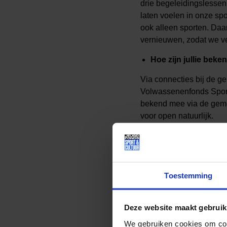
drie begeleidingslesse
laten voelen in onze sp
ook alleen sporten. Daa
vernieuwen, zodat we v
Hoe zijn jullie be
Via connecties bij de g
Volwassenenfonds Sport
bekend mee via de geme
voor open natuurlijk.
Om welke reden vind
Als Gorilla Gym vinden 
altijd meenemen naar ni
Toestemming
aangesloten bij beide f
want iedereen krijgt het
groep wel en een bepaa
Deze website maakt gebruik
deelnemers, weten zij hi
We gebruiken cookies om cont