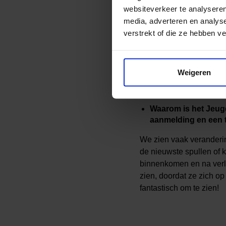
gewoon meedoen met and
websiteverkeer te analyseren
media, adverteren en analys
Wat komt erbij kijk
verstrekt of die ze hebben v
Het is eigenlijk heel e
de werkwijze kennen. Bi
worden. Waar je wel rek
Weigeren
moet je als aanbieder g
aanvraag te voorkomen.
Waarom is het Jeugd
aanmelding en een 
We zien vaak verandering
de nieuwste spullen of kl
binnenkomen en na verlo
zien, doordat ze zich o
fantastisch om te zien!