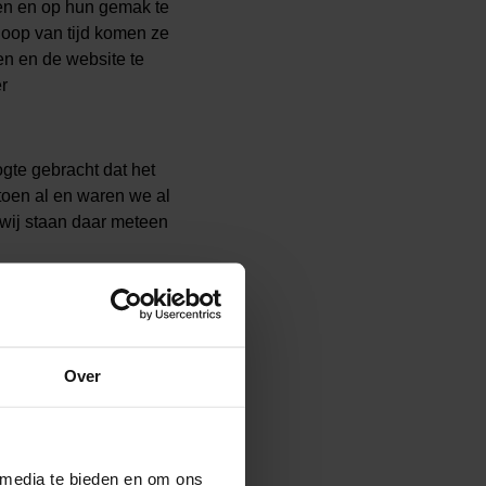
en en op hun gemak te
loop van tijd komen ze
en en de website te
r
gte gebracht dat het
toen al en waren we al
wij staan daar meteen
dat we beide fondsen
ltijd zien dat we zijn
Over
ag mogelijk te houden,
 zijn dat een bepaalde
en van andere
fondsen bij ons sport,
 media te bieden en om ons