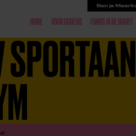
Ben je Meerkr
HOME
VOOR OUDERS
FONDS IN DE BUURT
W SPORTAAN
YM
nd!