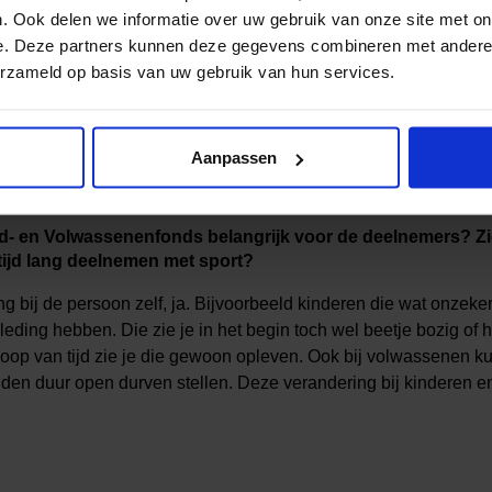
ere en is het geen issue binnen de sportschool.
. Ook delen we informatie over uw gebruik van onze site met on
e. Deze partners kunnen deze gegevens combineren met andere i
en als aanbieder?
erzameld op basis van uw gebruik van hun services.
envoudig. Bij het Volwassenenfonds maken we de facturen gewoon
j het Jeugdfonds is werkt het erg fijn dat er meerdere aanvrage
ening mee moet houden is dat er mogelijk wat schaamte bij een
Aanpassen
oed op de communicatie letten en probeer je zoveel mogelijk o
- en Volwassenenfonds belangrijk voor de deelnemers? Zien 
tijd lang deelnemen met sport?
 bij de persoon zelf, ja. Bijvoorbeeld kinderen die wat onzeker
eding hebben. Die zie je in het begin toch wel beetje bozig of he
op van tijd zie je die gewoon opleven. Ook bij volwassenen ku
p den duur open durven stellen. Deze verandering bij kinderen e