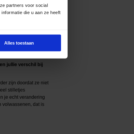
ze partners voor social
nformatie die u aan ze heeft
 zelf op en leer je snel
n in één keer doorgezet
 deelnemer zit. Hiervoor
Alles toestaan
nduidelijkheden over de
jullie verschil bij
der zijn doordat ze niet
el stilletjes
n je echt verandering
n volwassenen, dat is