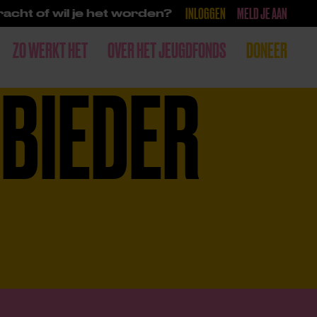
INLOGGEN
MELD JE AAN
acht of wil je het worden?
ZO WERKT HET
OVER HET JEUGDFONDS
DONEER
BIEDER