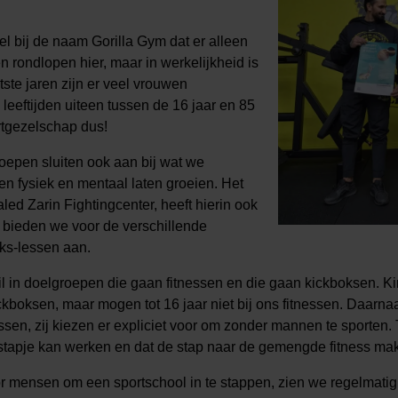
 bij de naam Gorilla Gym dat er alleen
 rondlopen hier, maar in werkelijkheid is
atste jaren zijn er veel vrouwen
leeftijden uiteen tussen de 16 jaar en 85
rtgezelschap dus!
oepen sluiten ook aan bij wat we
en fysiek en mentaal laten groeien. Het
led Zarin Fightingcenter, heeft hierin ook
r bieden we voor de verschillende
ks-lessen aan.
l in doelgroepen die gaan fitnessen en die gaan kickboksen. Ki
ickboksen, maar mogen tot 16 jaar niet bij ons fitnessen. Daarn
ssen, zij kiezen er expliciet voor om zonder mannen te sporten.
stapje kan werken en dat de stap naar de gemengde fitness makk
r mensen om een sportschool in te stappen, zien we regelmati