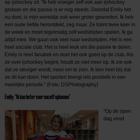
op ijshockey zit. “
Ik heb vroeger zelf ook aan ijshockey
gedaan en die passie is er nog steeds. Doordat Emily het
nu doet, is mijn wereldje ook weer groter geworden.
Ik heb
een
oude liefde herontdekt
, zeg maar
.
Ze traint twee keer in
de week en moet regelmatig zelf wedstrijden spelen. Ik ga
altijd mee.
We gaan
ook
veel naar wedstrijde
n. Het is een
heel sociale club. Het is heel leuk om die passie te delen.
Emily is heel fanatiek en doet het ook goed op de club. Als
ze over ijshockey begint, houdt ze niet meer op. Ik zie ook
dat ze steviger wordt, mooi om te zien.
Ik ben heel blij dat
ze dit kan doen.
Het sporten brengt iets positiefs
in een
moeilijke periode.
”
(Foto: DSPhotography)
Emily: “Ik kan beter voor mezelf opkomen”
“Op de open
dag vond