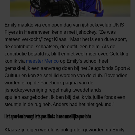
Emily maakte
via een
open dag van ijshockeyclub UNIS
Flyers
in Heerenveen
kennis met ijshockey. “Ze was
meteen verkocht,” zegt Klaas. “Maar het is een dure sport,
de contributie, schaatsen, de outfit, een helm.
Als de
contributie betaald is, blijft er niet veel meer over.
Gelukkig
kon ik via
meester Menco
op Emil
y’s school
heel
gemakkelijk een aanvraag doen bij het Jeugdfonds Sport &
Cultuur en kon ze snel lid worden van de club. Bovendien
worden er op de Facebook pagina van de
ijshockeyvereniging regelmatig tweedehands
spullen
aangeboden
.
Ik ben blij dat ik via jullie fonds een
steuntje in de rug heb. Anders had het niet gekund.
”
Het sporten brengt iets positiefs in een moeilijke periode
Klaas zijn eigen wereld is ook groter geworden nu Emily