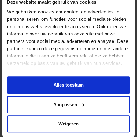
Deze website maakt gebruik van cookies
moet
best sterk zijn.
Het maakt me ook niet zo uit of we
winnen of verliezen, dat hoort er gewoon bij.
Emily haalt
We gebruiken cookies om content en advertenties te
haar
UNIS Flyers
shirt tevoorschijn
. ”
Je hebt wel goede
personaliseren, om functies voor social media te bieden
spullen nodig, schaatsen
moeten
lekker zitten.
Onder dit
en om ons websiteverkeer te analyseren. Ook delen we
shirt
heb ik een bodypantser aa
n,
en
informatie over uw gebruik van onze site met onze
verder
e
lle
boogbeschermers
en een
helm.
Het is wel veel
partners voor social media, adverteren en analyse. Deze
maar als het goed past, zit het lekker.
In de zomer trainen
partners kunnen deze gegevens combineren met andere
we gewoon door, dan doen we
buiten
co
n
ditietraining
.
”
informatie die u aan ze heeft verstrekt of die ze hebben
verzameld op basis van uw gebruik van hun services.
Droomt Emily van een carrière als ijshockeyster?
“Ik zou
best graag in Canada willen spelen. Dat is echt een
ijshockeyland.”
Alles toestaan
Lees ook het verhaal van intermediair
Aanpassen
Menco
Weigeren