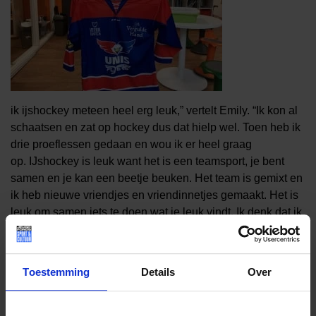
ik
ijshockey
meteen heel erg leuk,” vertelt Emily.
“Ik
kon al
schaatsen
en zat op hockey dus dat hielp wel.
Toen heb ik
drie proeflessen gedaan en wou ik er heel graag
op.
IJshockey is leuk want het is een teamsport
, je bent
samen
en je kan een beetje beuken.
Het team is gemix
t
en
ik heb
nieuwe vriendjes en vriendinnetjes gemaakt.
Het is
leuk om samen iets te doen wat je leuk vin
dt.
Ik denk dat ik
wedstrijden
wel
het allerleukste vind.
Een wedstrijd is
spannend
en gaat snel,
je moet
na een kwartier
van
groepje
wisselen.
Toestemming
Details
Over
“Ik kan beter voor mezelf opkomen,” antwoordt Emily op de
vraag of ze
ook andere dingen leert op de club. “Je