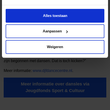
Meedoen aan dansen helpt kinderen op allerlei vlakken
verder. “Diverse dansers die hulp van JFSC kregen zijn
Alles toestaan
doorgestroomd naar de wedstrijdteams. Natuurlijk komen
daar ook weer extra kosten bij kijken. Het mooie is dat we
Aanpassen
lokale sponsors hebben kunnen aantrekken. Zo worden de
dansoutfits gesponsord en zorgt Albert Heijn voor gezonde
voeding. In november was het Krajicek Foundation Gala
Weigeren
waar kinderen van onze dansschool de opening
verzorgden. Daar zaten ook meiden bij die via het JFSC
zijn begonnen met dansen. Dat is toch kicken?”
Meer informatie:
www.djfdancecentre.nl
.
Meer informatie over dansles via
Jeugdfonds Sport & Cultuur