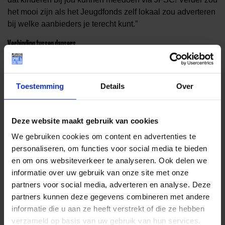
het mooi zijn als het Jeugdfonds zelf lokaal zou adverteren
bij welke aanbieders je terecht kunt.”
Verbinding tussen dansers
Als de financiering voor elkaar is, komen de dansers in een
warm bad. “Iedereen die binnen komt voelt zich welkom,
Toestemming
Details
Over
onder de dansers is een fijne sfeer,” vertelt Joeri. “Dansen
draagt bij aan verbinding. Zo zijn we enorm trots op onze
wedstrijdteams waarvan het team meiden 18+ onlangs
Deze website maakt gebruik van cookies
wereldkampioen is geworden. En net zo trots zijn we op de
We gebruiken cookies om content en advertenties te
Special Heroes, een trouwe groep die al lang bij ons danst.
personaliseren, om functies voor social media te bieden
Aan het einde van het seizoen organiseren we elk jaar een
en om ons websiteverkeer te analyseren. Ook delen we
show waar elke groep hun eigen
choreo
laat zien. Ook
informatie over uw gebruik van onze site met onze
doen we met elkaar – de allerkleinsten, senioren, dansers
partners voor social media, adverteren en analyse. Deze
met een beperking en wedstrijddansers – een
partners kunnen deze gegevens combineren met andere
gezamenlijke dans, dat geeft een prachtige vibe.”
informatie die u aan ze heeft verstrekt of die ze hebben
Door naar wedstrijdteam
verzameld op basis van uw gebruik van hun services.