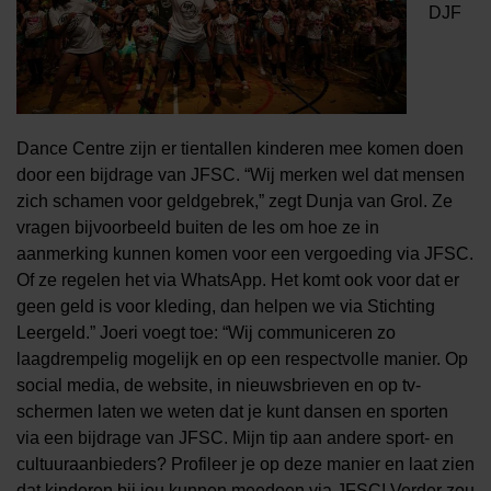
DJF
Dance Centre zijn er tientallen kinderen mee komen doen
door een bijdrage van JFSC. “Wij merken wel dat mensen
zich schamen voor geldgebrek,” zegt Dunja van Grol. Ze
vragen bijvoorbeeld buiten de les om hoe ze in
aanmerking kunnen komen voor een vergoeding via JFSC.
Of ze regelen het via WhatsApp. Het komt ook voor dat er
geen geld is voor kleding, dan helpen we via Stichting
Leergeld.” Joeri voegt toe: “Wij communiceren zo
laagdrempelig mogelijk en op een respectvolle manier. Op
social media, de website, in nieuwsbrieven en op tv-
schermen laten we weten dat je kunt dansen en sporten
via een bijdrage van JFSC. Mijn tip aan andere sport- en
cultuuraanbieders? Profileer je op deze manier en laat zien
dat kinderen bij jou kunnen meedoen via JFSC! Verder zou