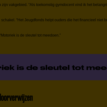
n zijn vakgebied. “Als toekomstig gymdocent vind ik het belangri
e schakel. “Het Jeugdfonds helpt ouders die het financieel niet 
Motoriek is de sleutel tot meedoen.”
iek is de sleutel tot me
 doorverwijzen