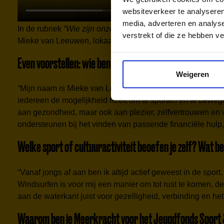
websiteverkeer te analyseren
media, adverteren en analys
In de rubriek
“Wie zijn onze Meerkrachten?”
stellen we de 
verstrekt of die ze hebben v
Mieke van Leeuwen, lokaal aanspreekpunt van de Utrecht
Even voorstellen: wie ben je, waar ben je actief en wat
Weigeren
“Mijn naam is Mieke van Leeuwen en sinds eind vorig jaar 
iedereen de mogelijkheid heeft om te sporten en te bewegen
aan gezondheid, maar ook aan plezier, zelfvertrouwen en v
ondersteunen bij het vinden van passende financiële hulp,
Welke sport of cultuuractiviteit beoefen je zelf? Wat be
“Vanaf jongs af aan ben ik altijd actief geweest in de spor
Windsurfen is voor mij een manier om tot rust te komen, de v
aan de waterkant juist voor gezelligheid, verbinding en he
Waarom ben je Meerkracht voor het Jeugdfonds Sport 