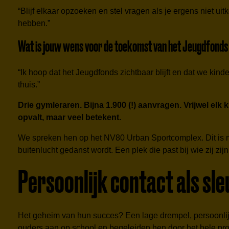
“Blijf elkaar opzoeken en stel vragen als je ergens niet u
hebben.”
Wat is jouw wens voor de toekomst van het Jeugdfonds
“Ik hoop dat het Jeugdfonds zichtbaar blijft en dat we kinde
thuis.”
Drie gymleraren. Bijna 1.900 (!) aanvragen. Vrijwel elk
opvalt, maar veel betekent.
We spreken hen op het NV80 Urban Sportcomplex. Dit is na 
buitenlucht gedanst wordt. Een plek die past bij wie zij zij
Persoonlijk contact als sle
Het geheim van hun succes? Een lage drempel, persoonlij
ouders aan op school en begeleiden hen door het hele proce