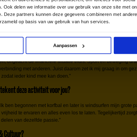
. Ook delen we informatie over uw gebruik van onze site met on
e. Deze partners kunnen deze gegevens combineren met andere i
toppers van het Jeugdfonds Sport & Cultuur aan je voor. Dit ke
erzameld op basis van uw gebruik van hun services.
se Heuvelrug.
 moeten we echt over jou weten?
Aanpassen
ben ik lokaal aanspreekpunt van de Utrechtse Heuvelrug. Ik vind
, ongeacht de financiële situatie thuis. Sport en beweging drag
erbinding met anderen. Juist daarom zet ik mij graag in om gez
 zodat ieder kind mee kan doen.”
tekent deze activiteit voor jou?
t. Ik ben begonnen met korfbal en later is windsurfen mijn grote
rijheid te ervaren en alles even los te laten. Tegelijkertijd zor
t delen van dezelfde passie.”
& Cultuur?