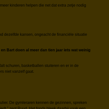
meer kinderen helpen die net dat extra zetje nodig
kind dezelfde kansen, ongeacht de financiële situatie
 en Bart doen al meer dan tien jaar iets wat weinig
t schuren, basketballen stuiteren en er in de
rs niet vanzelf gaat.
ulier. De gymleraren kennen de gezinnen, spreken
iedt,” zegt Ruud. Het fonds bleek daarbij vaak een