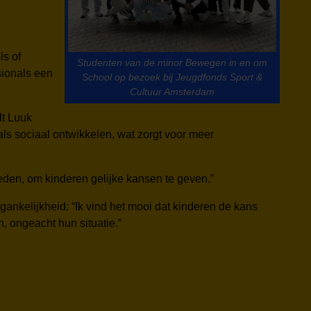
ls of
Studenten van de minor Bewegen in en om
sionals een
School op bezoek bij Jeugdfonds Sport &
Cultuur Amsterdam
lt Luuk
ls sociaal ontwikkelen, wat zorgt voor meer
den, om kinderen gelijke kansen te geven.”
nkelijkheid: “Ik vind het mooi dat kinderen de kans
n, ongeacht hun situatie.”