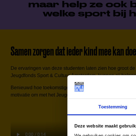
maar help ze ook 
welke sport bij 
Samen zorgen dat ieder kind mee kan do
De ervaringen van deze studenten laten zien hoe groot de 
Jeugdfonds Sport & Cultuur Amsterdam, kunnen zij helpen v
Benieuwd hoe toekomstige Meerkrachten hier zelf over de
motivatie om met het Jeugdfonds Sport & Cultuur Amsterd
Toestemming
Deze website maakt gebruik
We gebruiken cookies om cont