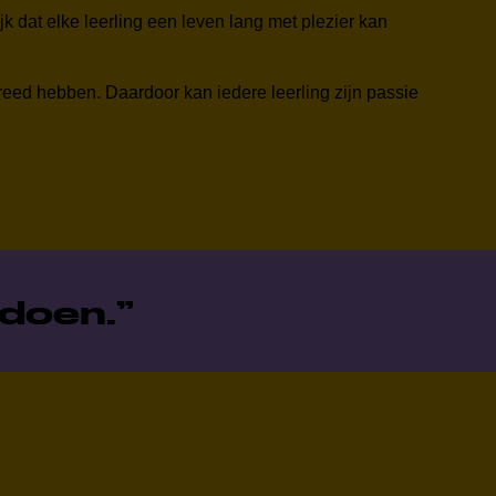
jk dat elke leerling een leven lang met plezier kan
breed hebben. Daardoor kan iedere leerling zijn passie
edoen.