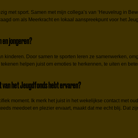
 bezig met sport. Samen met mijn collega’s van ‘Heuvelrug in Be
raagd om als Meerkracht en lokaal aanspreekpunt voor het Jeugd
n en jongeren?
g van kinderen. Door samen te sporten leren ze samenwerken, o
tekenen helpen juist om emoties te herkennen, te uiten en beter 
t van het Jeugdfonds hebt ervaren?
fiek moment. Ik merk het juist in het wekelijkse contact met oude
s meedoet en plezier ervaart, maakt dat me echt blij. Dat zijn 