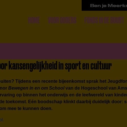
Ben je Meerkr
HOME
VOOR OUDERS
FONDS IN DE BUURT
r kansengelijkheid in sport en cultuur
rbuiten? Tijdens een recente bijeenkomst sprak het Jeugdfo
inor
Bewegen in en om School
van de Hogeschool van Am
ervaring op binnen het onderwijs en de leefwereld van kind
 de toekomst. Eén boodschap klinkt daarbij duidelijk door: 
nd om mee te kunnen doen.
l.