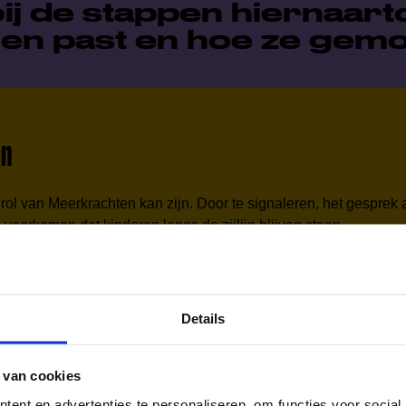
bij de stappen hiernaar
hen past en hoe ze gemot
en
rol van Meerkrachten kan zijn. Door te signaleren, het gesprek 
oorkomen dat kinderen langs de zijlijn blijven staan.
nken? In onderstaande video’s delen Mats Tervoort (student AL
am aan de slag te gaan.
Details
 van cookies
ent en advertenties te personaliseren, om functies voor social