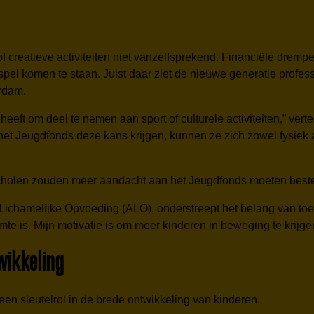
 creatieve activiteiten niet vanzelfsprekend. Financiële drempe
pel komen te staan. Juist daar ziet de nieuwe generatie profes
erdam.
heeft om deel te nemen aan sport of culturele activiteiten,” verte
het Jeugdfonds deze kans krijgen, kunnen ze zich zowel fysiek a
“Scholen zouden meer aandacht aan het Jeugdfonds moeten beste
chamelijke Opvoeding (ALO), onderstreept het belang van toega
imte is. Mijn motivatie is om meer kinderen in beweging te krijge
wikkeling
een sleutelrol in de brede ontwikkeling van kinderen.