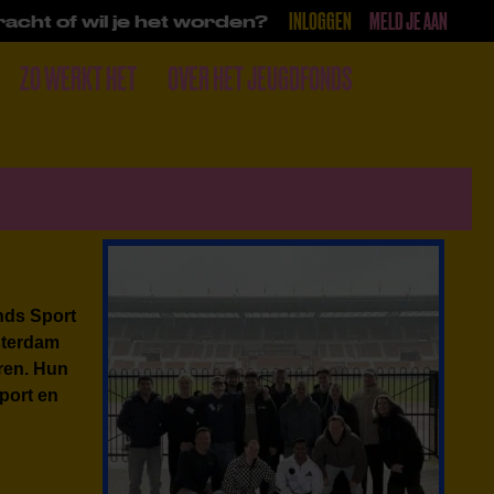
INLOGGEN
MELD JE AAN
acht of wil je het worden?
ZO WERKT HET
OVER HET JEUGDFONDS
DONEER
nds Sport
sterdam
eren. Hun
sport en