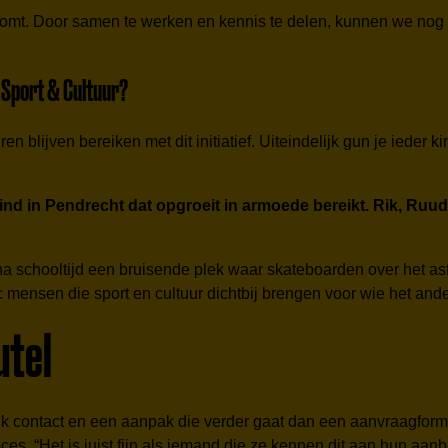
itkomt. Door samen te werken en kennis te delen, kunnen we nog 
 Sport & Cultuur?
ren blijven bereiken met dit initiatief. Uiteindelijk gun je ieder 
 kind in Pendrecht dat opgroeit in armoede bereikt. Rik, Ruud
schooltijd een bruisende plek waar skateboarden over het asfal
n: mensen die sport en cultuur dichtbij brengen voor wie het ande
utel
k contact en een aanpak die verder gaat dan een aanvraagform
s. “Het is juist fijn als iemand die ze kennen dit aan hun aanb