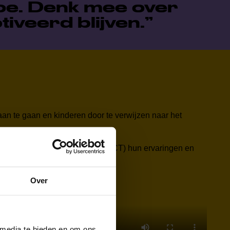
toe. Denk mee over
iveerd blijven.
aan te gaan en kinderen door te verwijzen naar het
O) en Emre Mercimek (student ICT) hun ervaringen en
Over
 media te bieden en om ons