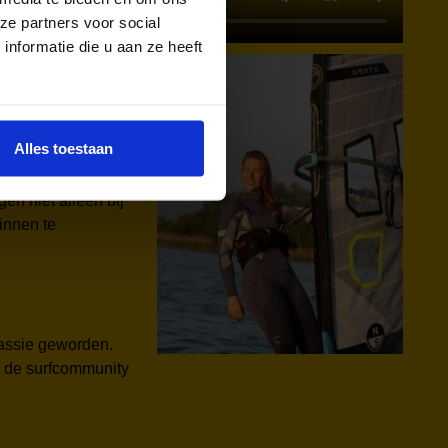
ze partners voor social
nformatie die u aan ze heeft
er spreken we met
Alles toestaan
 het belangrijk dat
en niet alleen bij
innen te
 passie geworden.
gt de surfcommunity