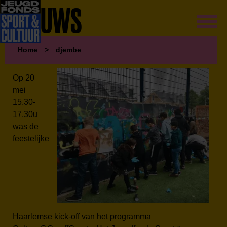
NIEUWS
Home
>
djembe
Op 20
mei
15.30-
17.30u
was de
feestelijke
Haarlemse kick-off van het programma