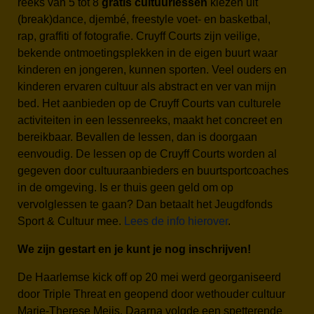
reeks van 5 tot 8
gratis cultuurlessen
kiezen uit
(break)dance, djembé, freestyle voet- en basketbal,
rap, graffiti of fotografie. Cruyff Courts zijn veilige,
bekende ontmoetingsplekken in de eigen buurt waar
kinderen en jongeren, kunnen sporten. Veel ouders en
kinderen ervaren cultuur als abstract en ver van mijn
bed. Het aanbieden op de Cruyff Courts van culturele
activiteiten in een lessenreeks, maakt het concreet en
bereikbaar. Bevallen de lessen, dan is doorgaan
eenvoudig. De lessen op de Cruyff Courts worden al
gegeven door cultuuraanbieders en buurtsportcoaches
in de omgeving. Is er thuis geen geld om op
vervolglessen te gaan? Dan betaalt het Jeugdfonds
Sport & Cultuur mee.
Lees de info hierover
.
We zijn gestart en je kunt je nog inschrijven!
De Haarlemse kick off op 20 mei werd georganiseerd
door Triple Threat en geopend door wethouder cultuur
Marie-Therese Meijs. Daarna volgde een spetterende