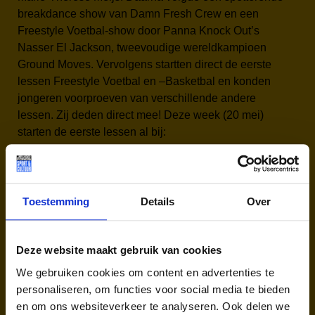
breakdance show van Damn Fresh Crew en een
Freestyle Voetbal-show door Panna Knock Out’s
Nasser El Jackson, tweevoudige wereldkampioen
Ground Moves. Vervolgens startten direct de eerste
lessen Freestyle Voetbal en –Basketbal en konden
jongeren voorproeven van verschillende andere
lessen. Zij deden direct mee! Deze week (20 mei)
starten de eerste lessen al bij:
Cruyff Court Parkwijk, aan de Leonard
Springerlaan.
Toestemming
Details
Over
Programma:
maandag om 16.00u Freestyle Voetbal en Freestyle
Basketbal
Deze website maakt gebruik van cookies
woensdag om 14.30u Breakdance, Urban Dance en
We gebruiken cookies om content en advertenties te
Djembé
personaliseren, om functies voor social media te bieden
woensdag om 15.00u Fotografie
en om ons websiteverkeer te analyseren. Ook delen we
vrijdag om 15.00u Graffiti