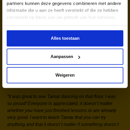
partners kunnen deze gegevens combineren met andere
valuation tools can provide an accurate estimate.
informatie die u aan ze heeft verstrekt of die ze hebben
However, local market trends, economic conditions,
verzameld op basis van uw gebruik van hun services.
and specific neighborhood developments also play
significant roles in influencing property values.
Alles toestaan
In conclusion, whether it’s the world of breakdancing or
real estate, understanding your standing and potential
is vital. For homeowners, regularly assessing the value
Aanpassen
of your property ensures you stay informed about your
investment, enabling better financial planning and
decision-making.
Weigeren
Watch the
video
“It was great to see Tamar dancing on that floor, I was
so proud! Everyone is appreciated, it doesn’t matter
whether you have just finished lessons or are already
very good. I want to teach Tamar that you can try
anything and that it doesn’t matter if something doesn’t