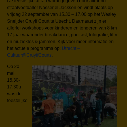
De feestelijke aftrap wordt gegeven door allround
straatvoetballer Nasser el Jackson en vindt plaats op
vrijdag 22 september van 15.30 – 17.00 op het Wesley
Sneijder Cruyff Court te Utrecht. Daarnaast zijn er
allerlei workshops voor kinderen en jongeren van 8 t/m
17 jaar waaronder breakdance, podcast, fotografie, film
en muziekles & jammen. Kijk voor meer informatie en
het actuele programma op:
Utrecht –
Cultuur@CruyffCourts
.
Op 20
mei
15.30-
17.30u
was de
feestelijke