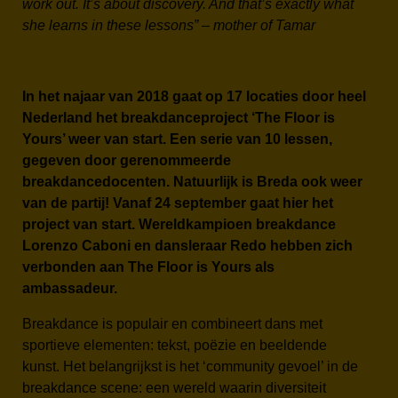
work out. It’s about discovery. And that’s exactly what
she learns in these lessons” – mother of Tamar
In het najaar van 2018 gaat op 17 locaties door heel
Nederland het breakdanceproject ‘The Floor is
Yours’ weer van start. Een serie van 10 lessen,
gegeven door gerenommeerde
breakdancedocenten. Natuurlijk is Breda ook weer
van de partij! Vanaf 24 september gaat hier het
project van start. Wereldkampioen breakdance
Lorenzo Caboni en dansleraar Redo hebben zich
verbonden aan The Floor is Yours als
ambassadeur.
Breakdance is populair en combineert dans met
sportieve elementen: tekst, poëzie en beeldende
kunst. Het belangrijkst is het ‘community gevoel’ in de
breakdance scene: een wereld waarin diversiteit